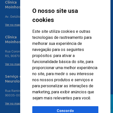
Clínica
Moinhos de Vento Canoas
O nosso site usa
Av. Getúlio Vargas, 4841 – Centro, Canoas – RS, 92010-010
cookies
Ver no mapa
Este site utiliza cookies e outras
Clínica
tecnologias de rastreamento para
Moinhos de Vento - Teresópolis
melhorar sua experiência de
navegação para os seguintes
Rua Coronel Aparício Borges, 250 - 3º andar - Teresópolis, Porto Alegre -
propósitos:
para ativar a
RS, 90870-016
funcionalidade básica do site
,
para
Ver no mapa
proporcionar uma melhor experiência
no site
,
para medir o seu interesse
Serviço de
nos nossos produtos e serviços e
Neurologia
para personalizar as interações de
Rua Ramiro Barcelos, 630 – 5º andar – Floresta, Porto Alegre – RS,
marketing
,
para exibir anúncios que
90035-001
sejam mais relevantes para você
.
Ver no mapa
Concordo