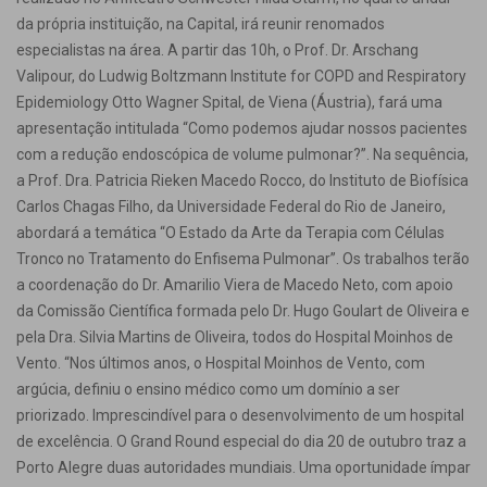
da própria instituição, na Capital, irá reunir renomados
especialistas na área. A partir das 10h, o Prof. Dr. Arschang
Valipour, do Ludwig Boltzmann Institute for COPD and Respiratory
Epidemiology Otto Wagner Spital, de Viena (Áustria), fará uma
apresentação intitulada “Como podemos ajudar nossos pacientes
com a redução endoscópica de volume pulmonar?”. Na sequência,
a Prof. Dra. Patricia Rieken Macedo Rocco, do Instituto de Biofísica
Carlos Chagas Filho, da Universidade Federal do Rio de Janeiro,
abordará a temática “O Estado da Arte da Terapia com Células
Tronco no Tratamento do Enfisema Pulmonar”. Os trabalhos terão
a coordenação do Dr. Amarilio Viera de Macedo Neto, com apoio
da Comissão Científica formada pelo Dr. Hugo Goulart de Oliveira e
pela Dra. Silvia Martins de Oliveira, todos do Hospital Moinhos de
Vento. “Nos últimos anos, o Hospital Moinhos de Vento, com
argúcia, definiu o ensino médico como um domínio a ser
priorizado. Imprescindível para o desenvolvimento de um hospital
de excelência. O Grand Round especial do dia 20 de outubro traz a
Porto Alegre duas autoridades mundiais. Uma oportunidade ímpar