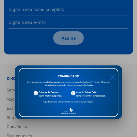
Assine
X
→
O HOSPITAL
Serviços Médicos
Núcleos e Especialidades
Exames
Seu Médico
Convênios
Fale conosco