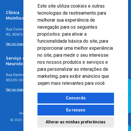
Este site utiliza cookies e outras
Clínica
tecnologias de rastreamento para
Moinhos de Vento - Teresópolis
melhorar sua experiência de
navegação para os seguintes
Rua Coronel Aparício Borges, 250 - 3º andar - Teresópolis, Porto Alegre -
propósitos:
para ativar a
RS, 90870-016
funcionalidade básica do site
,
para
Ver no mapa
proporcionar uma melhor experiência
no site
,
para medir o seu interesse
Serviço de
nos nossos produtos e serviços e
Neurologia
para personalizar as interações de
Rua Ramiro Barcelos, 630 – 5º andar – Floresta, Porto Alegre – RS,
marketing
,
para exibir anúncios que
90035-001
sejam mais relevantes para você
.
Ver no mapa
Concordo
Eu recuso
Responsável Técnico: Dr. Luiz Antonio Nasi - CREMERS 11217
© 2025 - Hospital Moinhos de Vento - Registro Empresa (CRM-RS): 425
Alterar as minhas preferências
Agendamento Online