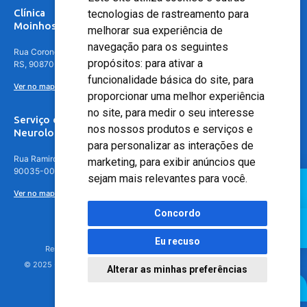
Clínica
tecnologias de rastreamento para
Moinhos de Vento - Teresópolis
melhorar sua experiência de
navegação para os seguintes
Rua Coronel Aparício Borges, 250 - 3º andar - Teresópolis, Porto Alegre -
propósitos:
para ativar a
RS, 90870-016
funcionalidade básica do site
,
para
Ver no mapa
proporcionar uma melhor experiência
no site
,
para medir o seu interesse
Serviço de
nos nossos produtos e serviços e
Neurologia
para personalizar as interações de
Rua Ramiro Barcelos, 630 – 5º andar – Floresta, Porto Alegre – RS,
marketing
,
para exibir anúncios que
90035-001
sejam mais relevantes para você
.
Ver no mapa
Concordo
Eu recuso
Responsável Técnico: Dr. Luiz Antonio Nasi - CREMERS 11217
© 2025 - Hospital Moinhos de Vento - Registro Empresa (CRM-RS): 425
Alterar as minhas preferências
Agendamento Online