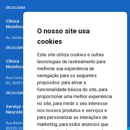
Ver no mapa
Clínica
Moinhos de Vento Canoas
O nosso site usa
Av. Getúlio Vargas, 4841 – Centro, Canoas – RS, 92010-010
cookies
Ver no mapa
Este site utiliza cookies e outras
Clínica
tecnologias de rastreamento para
Moinhos de Vento - Teresópolis
melhorar sua experiência de
navegação para os seguintes
Rua Coronel Aparício Borges, 250 - 3º andar - Teresópolis, Porto Alegre -
propósitos:
para ativar a
RS, 90870-016
funcionalidade básica do site
,
para
Ver no mapa
proporcionar uma melhor experiência
no site
,
para medir o seu interesse
Serviço de
nos nossos produtos e serviços e
Neurologia
para personalizar as interações de
Rua Ramiro Barcelos, 630 – 5º andar – Floresta, Porto Alegre – RS,
marketing
,
para exibir anúncios que
90035-001