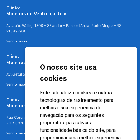
Clínica
Moinhos de Vento Iguatemi
Av. João Wallig, 1800 – 3º andar – Passo d'Areia, Porto Alegre – RS,
91349-900
Ver no mapa
Clínica
Moinhos de Vento Canoas
O nosso site usa
Av. Getúlio Vargas, 4841 – Centro, Canoas – RS, 92010-010
cookies
Ver no mapa
Este site utiliza cookies e outras
Clínica
tecnologias de rastreamento para
Moinhos de Vento - Teresópolis
melhorar sua experiência de
navegação para os seguintes
Rua Coronel Aparício Borges, 250 - 3º andar - Teresópolis, Porto Alegre -
propósitos:
para ativar a
RS, 90870-016
funcionalidade básica do site
,
para
Ver no mapa
proporcionar uma melhor experiência