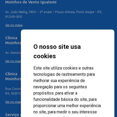
Moinhos de Vento Iguatemi
Av. João Wallig, 1800 – 3º andar – Passo d'Areia, Porto Alegre – RS,
91349-900
Ver no mapa
Clínica
Moinhos de Vento Canoas
O nosso site usa
Av. Getúlio Vargas, 4841 – Centro, Canoas – RS, 92010-010
cookies
Ver no mapa
Este site utiliza cookies e outras
Clínica
tecnologias de rastreamento para
Moinhos de Vento - Teresópolis
melhorar sua experiência de
navegação para os seguintes
Rua Coronel Aparício Borges, 250 - 3º andar - Teresópolis, Porto Alegre -
propósitos:
para ativar a
RS, 90870-016
funcionalidade básica do site
,
para
Ver no mapa
proporcionar uma melhor experiência
no site
,
para medir o seu interesse
Serviço de