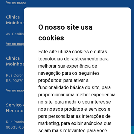
Ver no mapa
Clínica
Moinhos de Vento Canoas
O nosso site usa
Av. Getúlio Vargas, 4841 – Centro, Canoas – RS, 92010-010
cookies
Ver no mapa
Este site utiliza cookies e outras
Clínica
tecnologias de rastreamento para
Moinhos de Vento - Teresópolis
melhorar sua experiência de
navegação para os seguintes
Rua Coronel Aparício Borges, 250 - 3º andar - Teresópolis, Porto Alegre -
propósitos:
para ativar a
RS, 90870-016
funcionalidade básica do site
,
para
Ver no mapa
proporcionar uma melhor experiência
no site
,
para medir o seu interesse
Serviço de
nos nossos produtos e serviços e
Neurologia
para personalizar as interações de
Rua Ramiro Barcelos, 630 – 5º andar – Floresta, Porto Alegre – RS,
marketing
,
para exibir anúncios que
90035-001
sejam mais relevantes para você
.