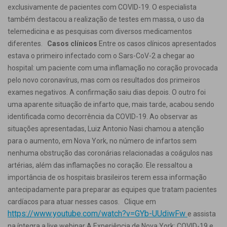
exclusivamente de pacientes com COVID-19. O especialista
também destacou a realização de testes em massa, o uso da
telemedicina e as pesquisas com diversos medicamentos
diferentes.
Casos clínicos
Entre os casos clínicos apresentados
estava o primeiro infectado com o Sars-CoV-2 a chegar ao
hospital: um paciente com uma inflamação no coração provocada
pelo novo coronavírus, mas com os resultados dos primeiros
exames negativos. A confirmação saiu dias depois. O outro foi
uma aparente situação de infarto que, mais tarde, acabou sendo
identificada como decorrência da COVID-19. Ao observar as
situações apresentadas, Luiz Antonio Nasi chamou a atenção
para o aumento, em Nova York, no número de infartos sem
nenhuma obstrução das coronárias relacionadas a coágulos nas
artérias, além das inflamações no coração. Ele ressaltou a
importância de os hospitais brasileiros terem essa informação
antecipadamente para preparar as equipes que tratam pacientes
cardíacos para atuar nesses casos. Clique em
https://www.youtube.com/watch?v=GYb-UUdiwFw
e assista
na íntegra a live webinar A Experiência de Nova York: COVID-19 e