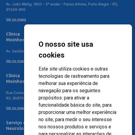
Av. João Wallig, 1800 – 3º andar – Passo d'Areia, Porto Alegre – RS,
91349-900
Ver no mapa
Clínica
Moinhos de Vento Canoas
O nosso site usa
Av. Getúlio Vargas, 4841 – Centro, Canoas – RS, 92010-010
cookies
Ver no mapa
Este site utiliza cookies e outras
Clínica
tecnologias de rastreamento para
Moinhos de Vento - Teresópolis
melhorar sua experiência de
navegação para os seguintes
Rua Coronel Aparício Borges, 250 - 3º andar - Teresópolis, Porto Alegre -
propósitos:
para ativar a
RS, 90870-016
funcionalidade básica do site
,
para
Ver no mapa
proporcionar uma melhor experiência
no site
,
para medir o seu interesse
Serviço de
nos nossos produtos e serviços e
Neurologia
para personalizar as interações de