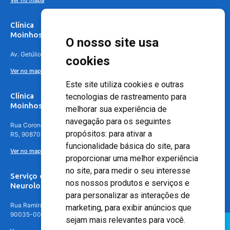
Ver no mapa
Clínica
Moinhos de Vento Canoas
O nosso site usa
Av. Getúlio Vargas, 4841 – Centro, Canoas – RS, 92010-010
cookies
Ver no mapa
Este site utiliza cookies e outras
Clínica
tecnologias de rastreamento para
Moinhos de Vento - Teresópolis
melhorar sua experiência de
navegação para os seguintes
Rua Coronel Aparício Borges, 250 - 3º andar - Teresópolis, Porto Alegre -
propósitos:
para ativar a
RS, 90870-016
funcionalidade básica do site
,
para
Ver no mapa
proporcionar uma melhor experiência
no site
,
para medir o seu interesse
Serviço de
nos nossos produtos e serviços e
Neurologia
para personalizar as interações de
Rua Ramiro Barcelos, 630 – 5º andar – Floresta, Porto Alegre – RS,
marketing
,
para exibir anúncios que
90035-001
sejam mais relevantes para você
.