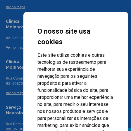
Ver no mapa
Clínica
Moinhos de Vento Canoas
O nosso site usa
Av. Getúlio Vargas, 4841 – Centro, Canoas – RS, 92010-010
cookies
Ver no mapa
Este site utiliza cookies e outras
Clínica
tecnologias de rastreamento para
Moinhos de Vento - Teresópolis
melhorar sua experiência de
navegação para os seguintes
Rua Coronel Aparício Borges, 250 - 3º andar - Teresópolis, Porto Alegre -
propósitos:
para ativar a
RS, 90870-016
funcionalidade básica do site
,
para
Ver no mapa
proporcionar uma melhor experiência
no site
,
para medir o seu interesse
Serviço de
nos nossos produtos e serviços e
Neurologia
para personalizar as interações de
Rua Ramiro Barcelos, 630 – 5º andar – Floresta, Porto Alegre – RS,
marketing
,
para exibir anúncios que
90035-001