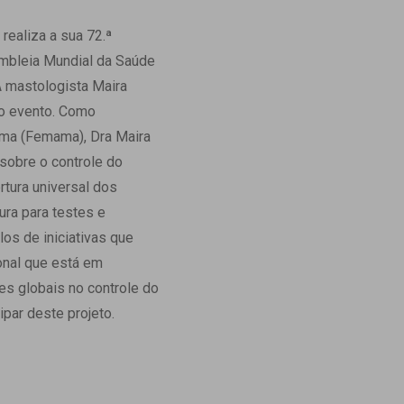
Ambulatório Digital de Nutrição para
ealiza a sua 72.ª
Empresas
embleia Mundial da Saúde
Tele Interconsultas
A mastologista Maira
Cabine Telemedicina
do evento. Como
Gestão do Cuidado
Mama (Femama), Dra Maira
sobre o controle do
rtura universal dos
ura para testes e
os de iniciativas que
ional que está em
es globais no controle do
ipar deste projeto.