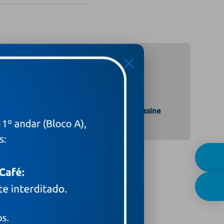
X
Assine