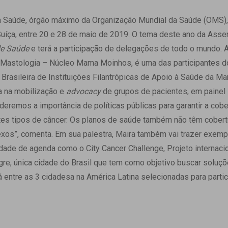
 Matriz
Quem Somos
e Gestão
 Saúde, órgão máximo da Organização Mundial da Saúde (OMS), r
Responsabilidade Ambiental
rtal Médico
uíça, entre 20 e 28 de maio de 2019. O tema deste ano da Ass
Responsabilidade Social
de Saúde
e terá a participação de delegações de todo o mundo. 
Serviço Social
de Mastologia – Núcleo Mama Moinhos, é uma das participantes 
Saúde Digital Moinhos
Brasileira de Instituições Filantrópicas de Apoio à Saúde da 
ça na mobilização e
advocacy
de grupos de pacientes, em painel 
deremos a importância de políticas públicas para garantir a cobe
tes tipos de câncer. Os planos de saúde também não têm cobert
os”, comenta. Em sua palestra, Maira também vai trazer exempl
ridade de agenda como o City Cancer Challenge, Projeto internac
e, única cidade do Brasil que tem como objetivo buscar soluçõ
 entre as 3 cidadesa na América Latina selecionadas para partic