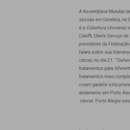
Estrutura da
Estrutura d
A Assembleia Mundial da
Exames - Po
sessão em Genebra, na S
Farmácia
é a
Cobertura Universal 
Fisioterapia
Caleffi, Chefe Serviço 
presidente da Federação 
falará sobre sua lideran
câncer, no dia 21. “Defen
tratamentos para diferen
tratamentos mais complex
visam garantir esta prio
andamento em Porto Alegr
câncer. Porto Alegre está