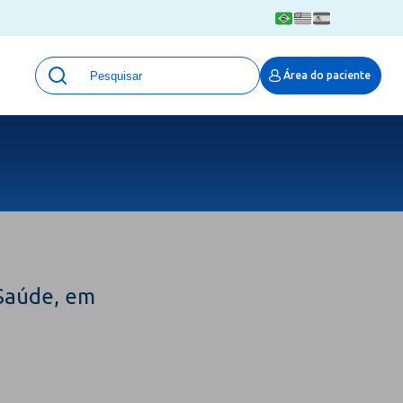
Unidades
Área do paciente
Qualidade e Segurança em saúde
 Moinhos
Eventos
Portal Pesquisa
Programa de Qualidade em Pesquisa
(ProQuali)
PROPESQ
PROADI-SUS
Centro de Pesquisa Clínica
Saúde, em
MOVE ARO
Pesquisa Hospital Moinhos de Vento
Núcleo de Apoio à Pesquisa (NAP)
Pronto Atendimento Digital
Área Protegida