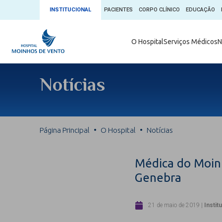
INSTITUCIONAL
PACIENTES
CORPO CLÍNICO
EDUCAÇÃO
Ambulatório 
O Hospital
Serviços Médicos
N
App + Moin
Serviços Médicos
Comitê de É
Notícias
Conheça o 
Núcleos e Especialidades
Blog Saúde 
Convênios
Exames
Direitos e D
Página Principal
O Hospital
Notícias
Fale com o Moinhos
Direção Cor
Doação de 
Seu Médico
Médica do Moin
Doação de 
Genebra
Enfermage
Informações
Escritório d
21 de maio de 2019
|
Instit
Escritório I