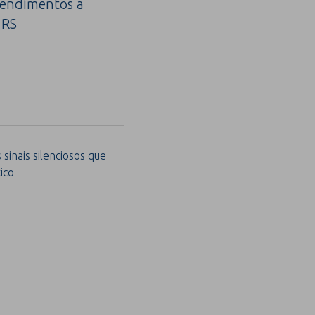
tendimentos a
 RS
sinais silenciosos que
ico