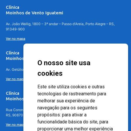
Clínica
Moinhos de Vento Iguatemi
Av. João Wallig, 1800 – 3º andar – Passo d'Areia, Porto Alegre – RS,
91349-900
Ver no mapa
Clínica
Moinhos de Vento Canoas
O nosso site usa
Av. Getúlio Vargas, 4841 – Centro, Canoas – RS, 92010-010
cookies
Ver no mapa
Este site utiliza cookies e outras
Clínica
tecnologias de rastreamento para
Moinhos de Vento - Teresópolis
melhorar sua experiência de
navegação para os seguintes
Rua Coronel Aparício Borges, 250 - 3º andar - Teresópolis, Porto Alegre -
propósitos:
para ativar a
RS, 90870-016
funcionalidade básica do site
,
para
Ver no mapa
proporcionar uma melhor experiência