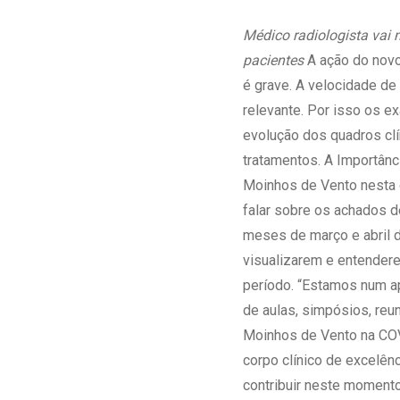
Estrutura da
Estrutura d
Médico radiologista vai 
Exames - Po
pacientes
A ação do novo
Farmácia
é grave. A velocidade d
Fisioterapia
relevante. Por isso os 
evolução dos quadros clí
tratamentos. A Importânc
Moinhos de Vento nesta q
falar sobre os achados d
meses de março e abril d
visualizarem e entender
período. “Estamos num ap
de aulas, simpósios, reu
Moinhos de Vento na COVI
corpo clínico de excelên
contribuir neste momento