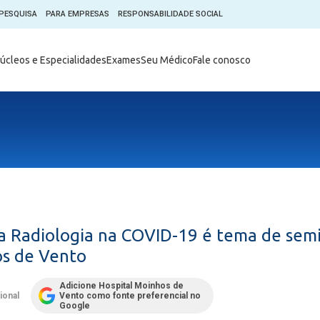
PESQUISA
PARA EMPRESAS
RESPONSABILIDADE SOCIAL
Digital
Hospital do Coração Moinhos
úcleos e Especialidades
Exames
Seu Médico
Fale conosco
hos
Horários de Visita
tica em Pesquisa (CEP)
Horários de visita no Hospital
de Vento
Moinhos Empresas
Informações ao Paciente
e Você
Nossa História
Notícias
everes do Paciente
Organograma Médico
po Clínico
Parque Robótico
Órgãos
Pastoral
a Radiologia na COVID-19 é tema de semin
Sangue
Pronto Atendimento Digital
os de Vento
m
Psicologia
e Prática Clínica
Adicione Hospital Moinhos de
Publicações
cional
Vento como fonte preferencial no
nternacional
Google
Qualidade