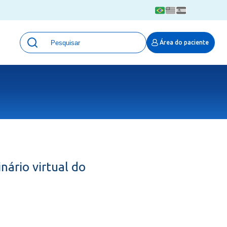
Unidades
Área do paciente
Qualidade e Segurança em saúde
 Moinhos
Eventos
Portal Pesquisa
Programa de Qualidade em Pesquisa
(ProQuali)
PROPESQ
PROADI-SUS
Centro de Pesquisa Clínica
ário virtual do
MOVE ARO
Pesquisa Hospital Moinhos de Vento
Núcleo de Apoio à Pesquisa (NAP)
Pronto Atendimento Digital
Área Protegida