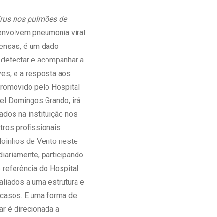
Ambulatório Digital de Nutrição para
vírus nos pulmões de
Empresas
envolvem pneumonia viral
Tele Interconsultas
tensas, é um dado
Cabine Telemedicina
 detectar e acompanhar a
Gestão do Cuidado
es, e a resposta aos
promovido pelo Hospital
ael Domingos Grando, irá
ados na instituição nos
tros profissionais
Moinhos de Vento neste
iariamente, participando
 referência do Hospital
liados a uma estrutura e
 casos. E uma forma de
ar é direcionada a