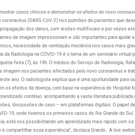
 Matriz
Quem Somos
e Gestão
mostrar casos clínicos e demonstrar os efeitos do novo corona
Responsabilidade Ambiental
rtal Médico
 coronavírus (SARS-CoV-2) nos pulmões de pacientes que des
Responsabilidade Social
e propagação dos danos, com lesões multifocais e por vezes ex
Serviço Social
exames de imagem impressionam e são importantes para ajudar a
Saúde Digital Moinhos
nicos, necessidade de ventilação mecânica nos casos mais grav
ia da Radiologia na COVID-19 é o tema de um seminário virtual 
uinta-feira (7), às 19h. O médico do Serviço de Radiologia, Raf
e imagem nos pacientes infectados pelo novo coronavírus e trat
este ano. O radiologista explica que é uma oportunidade para ou
em os efeitos da doença, com base na experiência do Hospital 
rendizado contínuo: acompanhando a vasta literatura publicada d
niões, discussões de caso – em plataformas digitais. O papel de
D-19, onde tivemos os primeiros casos do Rio Grande do Sul, a
cia, está nos possibilitando um aprendizado mais rápido com os
 é compartilhar essa experiência”, destaca Grando. A live webin