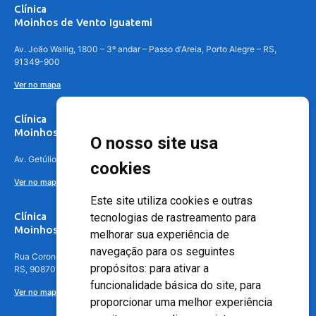
Clínica
Moinhos de Vento Iguatemi
Av. João Wallig, 1800 – 3º andar – Passo d'Areia, Porto Alegre – RS,
91349-900
Ver no mapa
Clínica
Moinhos de Vento Canoas
O nosso site usa
Av. Getúlio Vargas, 4841 – Centro, Canoas – RS, 92010-010
cookies
Ver no mapa
Este site utiliza cookies e outras
Clínica
tecnologias de rastreamento para
Moinhos de Vento - Teresópolis
melhorar sua experiência de
navegação para os seguintes
Rua Coronel Aparício Borges, 250 - 3º andar - Teresópolis, Porto Alegre -
propósitos:
para ativar a
RS, 90870-016
funcionalidade básica do site
,
para
Ver no mapa
proporcionar uma melhor experiência