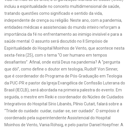
incluiu a espiritualidade no conceito multidimensional de saúde,
tratando questões como significado e sentido da vida,
independente de crença ou religião. Neste ano, com a pandemia,
entidades médicas e assistenciais do mundo inteiro reforçam a
importância da fé no enfrentamento ao inimigo invisível e para a
saúde mental. O assunto será discutido no II Simpósio de
Espiritualidade do Hospital Moinhos de Vento, que acontece nesta
sexta-feira (25), com o tema “O ser humano em tempos
desafiantes”. Afinal, onde está Deus na pandemia? A “pergunta
que dói”, como define o doutor em teologia, Rudolf Von Sinner,
que é coordenador do Programa de Pós-Graduação em Teologia
da PUC-PR e pastor da Igreja Evangélica de Confissão Luterana do
Brasil (IECLB), será abordada na primeira palestra do evento. Em
seguida, o mestre em Reiki e coordenador do Núcleo de Cuidados
Integrativos do Hospital Sírio Libanês, Plínio Cutait, falará sobre a
“Tríade do cuidado: cuidar, cuidar-se, ser cuidado”. O simpósio é
coordenado pela superintendente Assistencial do Hospital
Moinhos de Vento, Vania Röhsig, e pelo pastor Daniel Hoepfner. A