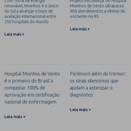
Com 100% de energia
Projeto Recomeçar do Hospital
renovável, Moinhos é o único
Moinhos de Vento ultrapassa
do Sul a alcançar o topo de
900 atendimentos a vítimas da
avaliação internacional entre
enchente no RS
250 hospitais do mundo
Leia mais +
Leia mais +
Hospital Moinhos de Vento
Parkinson além do tremor:
é o primeiro do Brasil a
os sinais silenciosos que
conquistar 100% de
ajudam a antecipar o
aprovação em certificação
diagnóstico
nacional de enfermagem
Leia mais +
Leia mais +