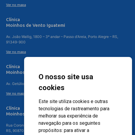
Ver no mapa
Clínica
Moinhos de Vento Iguatemi
Av. João Wallig, 1800 – 3º andar – Passo d'Areia, Porto Alegre – RS,
91349-900
Ver no mapa
Clínica
Moinhos de Vento Canoas
O nosso site usa
Av. Getúlio Vargas, 4841 – Centro, Canoas – RS, 92010-010
cookies
Ver no mapa
Este site utiliza cookies e outras
Clínica
tecnologias de rastreamento para
Moinhos de Vento - Teresópolis
melhorar sua experiência de
navegação para os seguintes
Rua Coronel Aparício Borges, 250 - 3º andar - Teresópolis, Porto Alegre -
propósitos:
para ativar a
RS, 90870-016