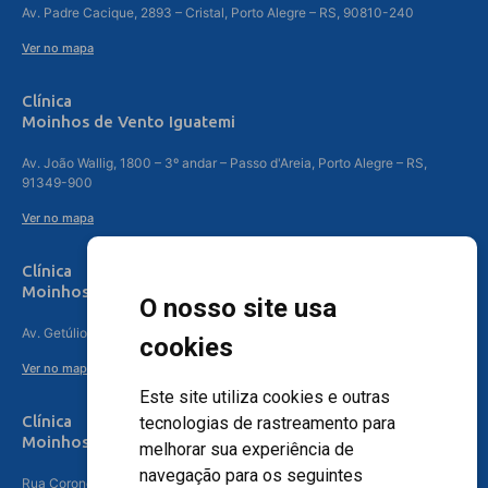
Av. Padre Cacique, 2893 – Cristal, Porto Alegre – RS, 90810-240
Ver no mapa
Clínica
Moinhos de Vento Iguatemi
Av. João Wallig, 1800 – 3º andar – Passo d'Areia, Porto Alegre – RS,
91349-900
Ver no mapa
Clínica
Moinhos de Vento Canoas
O nosso site usa
Av. Getúlio Vargas, 4841 – Centro, Canoas – RS, 92010-010
cookies
Ver no mapa
Este site utiliza cookies e outras
Clínica
tecnologias de rastreamento para
Moinhos de Vento - Teresópolis
melhorar sua experiência de
navegação para os seguintes
Rua Coronel Aparício Borges, 250 - 3º andar - Teresópolis, Porto Alegre -