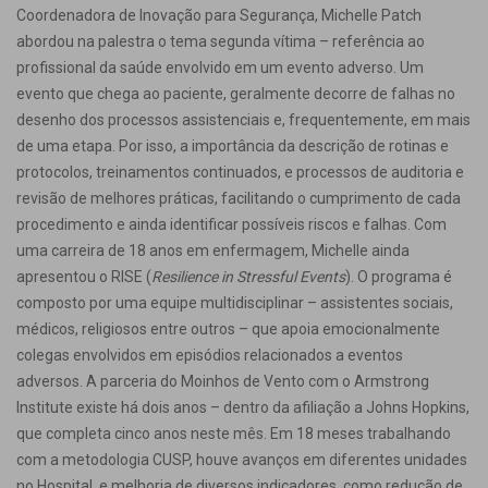
Coordenadora de Inovação para Segurança, Michelle Patch
abordou na palestra o tema segunda vítima – referência ao
profissional da saúde envolvido em um evento adverso. Um
evento que chega ao paciente, geralmente decorre de falhas no
desenho dos processos assistenciais e, frequentemente, em mais
de uma etapa. Por isso, a importância da descrição de rotinas e
protocolos, treinamentos continuados, e processos de auditoria e
revisão de melhores práticas, facilitando o cumprimento de cada
procedimento e ainda identificar possíveis riscos e falhas. Com
uma carreira de 18 anos em enfermagem, Michelle ainda
apresentou o RISE (
Resilience in Stressful Events
). O programa é
composto por uma equipe multidisciplinar – assistentes sociais,
médicos, religiosos entre outros – que apoia emocionalmente
colegas envolvidos em episódios relacionados a eventos
adversos. A parceria do Moinhos de Vento com o Armstrong
Institute existe há dois anos – dentro da afiliação a Johns Hopkins,
que completa cinco anos neste mês. Em 18 meses trabalhando
com a metodologia CUSP, houve avanços em diferentes unidades
no Hospital, e melhoria de diversos indicadores, como redução de