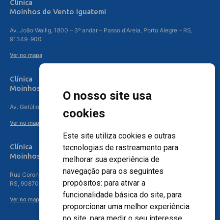
Clínica
Moinhos de Vento Iguatemi
Av. João Wallig, 1800 – 3º andar – Passo d'Areia, Porto Alegre – RS,
91349-900
Ver no mapa
Clínica
Moinhos de Vento Canoas
O nosso site usa
Av. Getúlio Vargas, 4841 – Centro, Canoas – RS, 92010-010
cookies
Ver no mapa
Este site utiliza cookies e outras
Clínica
tecnologias de rastreamento para
Moinhos de Vento - Teresópolis
melhorar sua experiência de
navegação para os seguintes
Rua Coronel Aparício Borges, 250 - 3º andar - Teresópolis, Porto Alegre -
propósitos:
para ativar a
RS, 90870-016
funcionalidade básica do site
,
para
Ver no mapa
proporcionar uma melhor experiência
no site
,
para medir o seu interesse