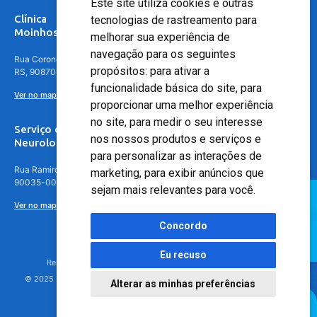
Este site utiliza cookies e outras
Clínica
tecnologias de rastreamento para
Moinhos de Vento - Teresópolis
melhorar sua experiência de
navegação para os seguintes
Rua Coronel Aparício Borges, 250 - 3º andar - Teresópolis, Porto Alegre -
propósitos:
para ativar a
RS, 90870-016
funcionalidade básica do site
,
para
Ver no mapa
proporcionar uma melhor experiência
no site
,
para medir o seu interesse
Serviço de
nos nossos produtos e serviços e
Neurologia
para personalizar as interações de
Rua Ramiro Barcelos, 630 – 5º andar – Floresta, Porto Alegre – RS,
marketing
,
para exibir anúncios que
90035-001
sejam mais relevantes para você
.
Ver no mapa
Concordo
Eu recuso
Responsável Técnico: Dr. Luiz Antonio Nasi - CREMERS 11217
© 2025 - Hospital Moinhos de Vento - Registro Empresa (CRM-RS): 425
Alterar as minhas preferências
Agendamento Online