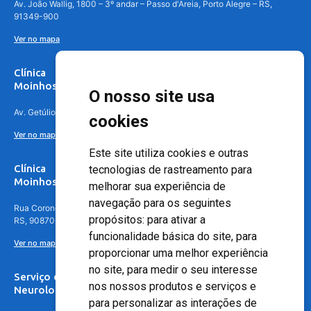
Av. João Wallig, 1800 – 3º andar – Passo d'Areia, Porto Alegre – RS,
91349-900
Ver no mapa
Clínica
Moinhos de Vento Canoas
O nosso site usa
Av. Getúlio Vargas, 4841 – Centro, Canoas – RS, 92010-010
cookies
Ver no mapa
Este site utiliza cookies e outras
Clínica
tecnologias de rastreamento para
Moinhos de Vento - Teresópolis
melhorar sua experiência de
navegação para os seguintes
Rua Coronel Aparício Borges, 250 - 3º andar - Teresópolis, Porto Alegre -
propósitos:
para ativar a
RS, 90870-016
funcionalidade básica do site
,
para
Ver no mapa
proporcionar uma melhor experiência
no site
,
para medir o seu interesse
Serviço de
nos nossos produtos e serviços e
Neurologia
para personalizar as interações de