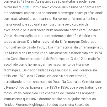
começa às 19 horas. As inscrições são gratuitas e podem ser
site
feitas neste
. “Com o novo coronavírus e uma pandemia sem
precedentes, as pessoas passaram a enxergar esses profissionais
com mais atenção, com carinho. Eu, como enfermeira, tenho o
maior orgulho e sou grata ao nosso time pelo cuidado de
excelência e pela dedicação num momento como este”, destaca
Vania. Na avaliação da superintendente, o desafio é diário em
todas as áreas.
Dia Internacional da Enfermagem
Celebrado
mundialmente desde 1965, o Dia Internacional da Enfermagem ou
Dia Mundial do Enfermeiro foi oficialmente estabelecido em 1974,
pelo Conselho Internacional de Enfermeiros. O dia 12 de maio foi
escolhido como homenagem ao nascimento de Florence
Nightingale,. De nacionalidade inglesa, nasceu em Florença, na
Itália, em 1820. Aos 17 anos, ela decidiu ser enfermeira,
acreditando ter um chamado de Deus. Na Guerra da Crimeia, que
o Reino Unido participou entre 1853 e 1856, que o seu trabalho se
tornou mais conhecido. Era chamada de “Dama da Lâmpada”,
instrumento que usava durante a noite para ajudar melhor os
feridos. Florence Nightingale fundou a primeira Escola de