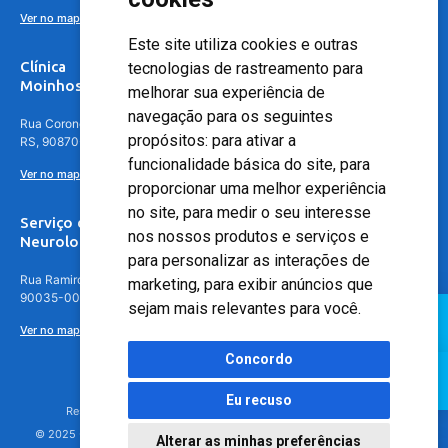
Ver no mapa
Este site utiliza cookies e outras
Clínica
tecnologias de rastreamento para
Moinhos de Vento - Teresópolis
melhorar sua experiência de
navegação para os seguintes
Rua Coronel Aparício Borges, 250 - 3º andar - Teresópolis, Porto Alegre -
propósitos:
para ativar a
RS, 90870-016
funcionalidade básica do site
,
para
Ver no mapa
proporcionar uma melhor experiência
no site
,
para medir o seu interesse
Serviço de
nos nossos produtos e serviços e
Neurologia
para personalizar as interações de
Rua Ramiro Barcelos, 630 – 5º andar – Floresta, Porto Alegre – RS,
marketing
,
para exibir anúncios que
90035-001
sejam mais relevantes para você
.
Ver no mapa
Concordo
Eu recuso
Responsável Técnico: Dr. Luiz Antonio Nasi - CREMERS 11217
© 2025 - Hospital Moinhos de Vento - Registro Empresa (CRM-RS): 425
Alterar as minhas preferências