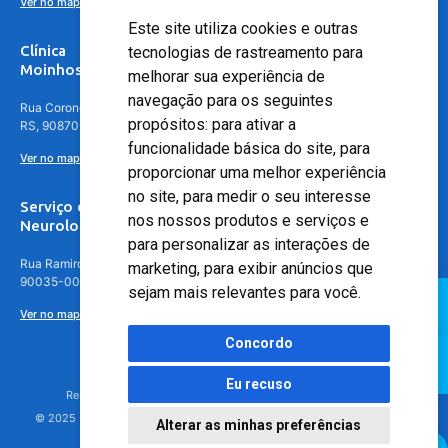
Ver no mapa
Este site utiliza cookies e outras
Clínica
tecnologias de rastreamento para
Moinhos de Vento - Teresópolis
melhorar sua experiência de
navegação para os seguintes
Rua Coronel Aparício Borges, 250 - 3º andar - Teresópolis, Porto Alegre -
propósitos:
para ativar a
RS, 90870-016
funcionalidade básica do site
,
para
Ver no mapa
proporcionar uma melhor experiência
no site
,
para medir o seu interesse
Serviço de
nos nossos produtos e serviços e
Neurologia
para personalizar as interações de
Rua Ramiro Barcelos, 630 – 5º andar – Floresta, Porto Alegre – RS,
marketing
,
para exibir anúncios que
90035-001
sejam mais relevantes para você
.
Ver no mapa
Concordo
Eu recuso
Responsável Técnico: Dr. Luiz Antonio Nasi - CREMERS 11217
© 2025 - Hospital Moinhos de Vento - Registro Empresa (CRM-RS): 425
Alterar as minhas preferências