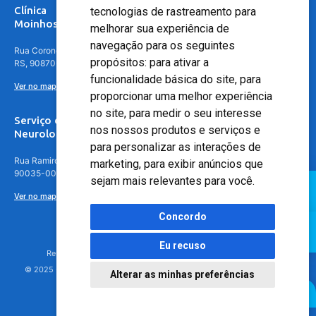
Clínica
tecnologias de rastreamento para
Moinhos de Vento - Teresópolis
melhorar sua experiência de
navegação para os seguintes
Rua Coronel Aparício Borges, 250 - 3º andar - Teresópolis, Porto Alegre -
propósitos:
para ativar a
RS, 90870-016
funcionalidade básica do site
,
para
Ver no mapa
proporcionar uma melhor experiência
no site
,
para medir o seu interesse
Serviço de
nos nossos produtos e serviços e
Neurologia
para personalizar as interações de
Rua Ramiro Barcelos, 630 – 5º andar – Floresta, Porto Alegre – RS,
marketing
,
para exibir anúncios que
90035-001
sejam mais relevantes para você
.
Ver no mapa
Concordo
Eu recuso
Responsável Técnico: Dr. Luiz Antonio Nasi - CREMERS 11217
© 2025 - Hospital Moinhos de Vento - Registro Empresa (CRM-RS): 425
Alterar as minhas preferências
Agendamento Online