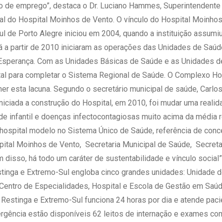
o de emprego”, destaca o Dr. Luciano Hammes, Superintendente
al do Hospital Moinhos de Vento. O vínculo do Hospital Moinho
 de Porto Alegre iniciou em 2004, quando a instituição assumi
á a partir de 2010 iniciaram as operações das Unidades de Saúde
Esperança. Com as Unidades Básicas de Saúde e as Unidades de
ital para completar o Sistema Regional de Saúde. O Complexo Ho
er esta lacuna. Segundo o secretário municipal de saúde, Carlos 
iniciada a construção do Hospital, em 2010, foi mudar uma reali
de infantil e doenças infectocontagiosas muito acima da média 
m hospital modelo no Sistema Único de Saúde, referência de con
pital Moinhos de Vento, Secretaria Municipal de Saúde, Secret
 disso, há todo um caráter de sustentabilidade e vínculo social”,
tinga e Extremo-Sul engloba cinco grandes unidades: Unidade d
 Centro de Especialidades, Hospital e Escola de Gestão em Saúd
Restinga e Extremo-Sul funciona 24 horas por dia e atende paci
rgência estão disponíveis 62 leitos de internação e exames com