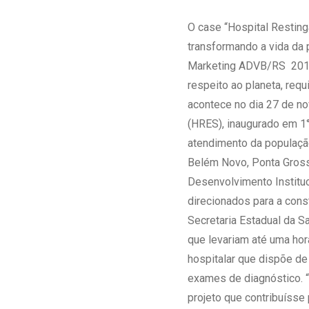
Estrutura da
Estrutura d
O case “Hospital Restin
Exames - Po
transformando a vida da 
Farmácia
Marketing ADVB/RS 2014.
Fisioterapia
respeito ao planeta, req
acontece no dia 27 de no
(HRES), inaugurado em 1°
atendimento da população
Belém Novo, Ponta Gross
Desenvolvimento Institu
direcionados para a cons
Secretaria Estadual da S
que levariam até uma hor
hospitalar que dispõe de
exames de diagnóstico. “
projeto que contribuísse