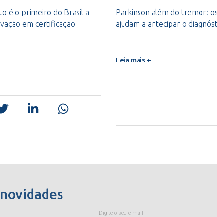
o é o primeiro do Brasil a
Parkinson além do tremor: os 
vação em certificação
ajudam a antecipar o diagnóst
m
Leia mais +
 novidades
Digite o seu e-mail