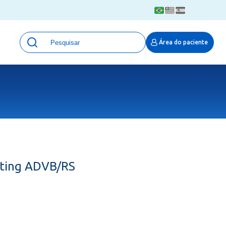
Unidades
Área do paciente
Qualidade e Segurança em saúde
 Moinhos
Eventos
Portal Pesquisa
Programa de Qualidade em Pesquisa
(ProQuali)
PROPESQ
PROADI-SUS
Centro de Pesquisa Clínica
eting ADVB/RS
MOVE ARO
Pesquisa Hospital Moinhos de Vento
Núcleo de Apoio à Pesquisa (NAP)
Pronto Atendimento Digital
Área Protegida