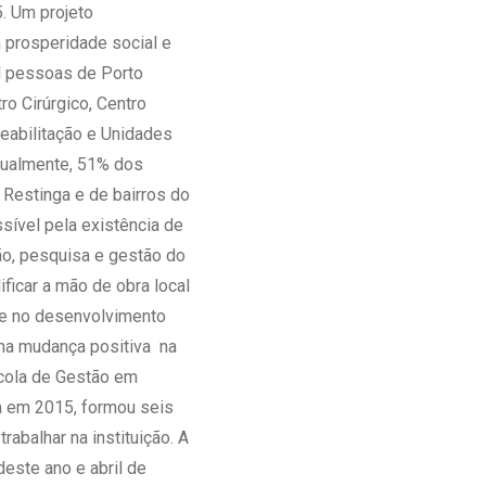
5. Um projeto
 prosperidade social e
il pessoas de Porto
o Cirúrgico, Centro
eabilitação e Unidades
Atualmente, 51% dos
 Restinga e de bairros do
sível pela existência de
ão, pesquisa e gestão do
icar a mão de obra local
nte no desenvolvimento
uma mudança positiva na
scola de Gestão em
a em 2015, formou seis
balhar na instituição. A
este ano e abril de