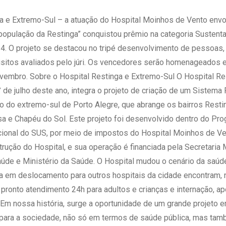
 Matriz
Quem Somos
e Gestão
ga e Extremo-Sul – a atuação do Hospital Moinhos de Vento env
Responsabilidade Ambiental
rtal Médico
população da Restinga” conquistou prêmio na categoria Sustent
Responsabilidade Social
 O projeto se destacou no tripé desenvolvimento de pessoas, 
Serviço Social
uisitos avaliados pelo júri. Os vencedores serão homenageados
Saúde Digital Moinhos
vembro. Sobre o Hospital Restinga e Extremo-Sul O Hospital Re
 de julho deste ano, integra o projeto de criação de um Sistema
 do extremo-sul de Porto Alegre, que abrange os bairros Resti
a e Chapéu do Sol. Este projeto foi desenvolvido dentro do Pr
cional do SUS, por meio de impostos do Hospital Moinhos de V
trução do Hospital, e sua operação é financiada pela Secretaria 
aúde e Ministério da Saúde. O Hospital mudou o cenário da saúd
a em deslocamento para outros hospitais da cidade encontram, n
 pronto atendimento 24h para adultos e crianças e internação, ap
Em nossa história, surge a oportunidade de um grande projeto 
 para a sociedade, não só em termos de saúde pública, mas tamb