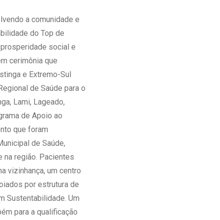
Ambulatório Digital de Nutrição para
olvendo a comunidade e
Empresas
abilidade do Top de
Tele Interconsultas
prosperidade social e
Cabine Telemedicina
 em cerimônia que
Gestão do Cuidado
stinga e Extremo-Sul
 Regional de Saúde para o
nga, Lami, Lageado,
ograma de Apoio ao
ento que foram
Municipal de Saúde,
e na região. Pacientes
a vizinhança, um centro
oiados por estrutura de
em Sustentabilidade. Um
ém para a qualificação