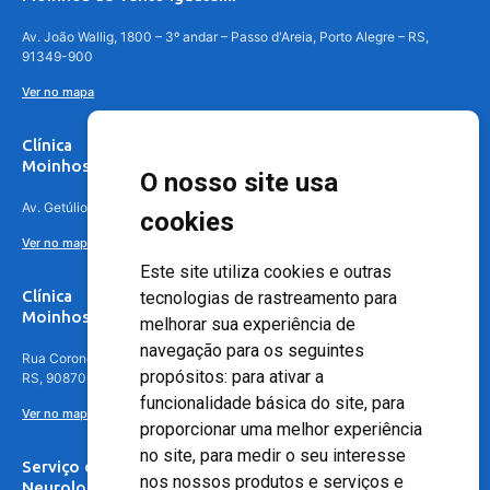
Av. João Wallig, 1800 – 3º andar – Passo d'Areia, Porto Alegre – RS,
91349-900
Ver no mapa
Clínica
Moinhos de Vento Canoas
O nosso site usa
Av. Getúlio Vargas, 4841 – Centro, Canoas – RS, 92010-010
cookies
Ver no mapa
Este site utiliza cookies e outras
Clínica
tecnologias de rastreamento para
Moinhos de Vento - Teresópolis
melhorar sua experiência de
navegação para os seguintes
Rua Coronel Aparício Borges, 250 - 3º andar - Teresópolis, Porto Alegre -
propósitos:
para ativar a
RS, 90870-016
funcionalidade básica do site
,
para
Ver no mapa
proporcionar uma melhor experiência
no site
,
para medir o seu interesse
Serviço de
nos nossos produtos e serviços e
Neurologia