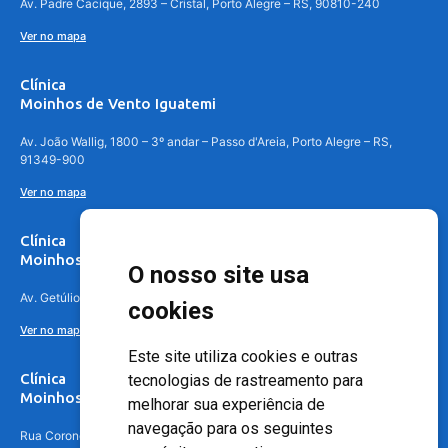
Av. Padre Cacique, 2893 – Cristal, Porto Alegre – RS, 90810-240
Ver no mapa
Clínica
Moinhos de Vento Iguatemi
Av. João Wallig, 1800 – 3º andar – Passo d'Areia, Porto Alegre – RS,
91349-900
Ver no mapa
Clínica
Moinhos de Vento Canoas
O nosso site usa
Av. Getúlio Vargas, 4841 – Centro, Canoas – RS, 92010-010
cookies
Ver no mapa
Este site utiliza cookies e outras
Clínica
tecnologias de rastreamento para
Moinhos de Vento - Teresópolis
melhorar sua experiência de
navegação para os seguintes
Rua Coronel Aparício Borges, 250 - 3º andar - Teresópolis, Porto Alegre -