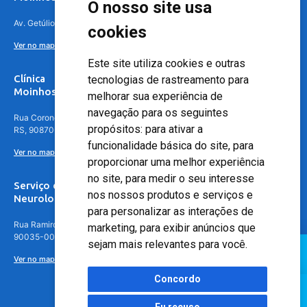
O nosso site usa
Av. Getúlio Vargas, 4841 – Centro, Canoas – RS, 92010-010
cookies
Ver no mapa
Este site utiliza cookies e outras
Clínica
tecnologias de rastreamento para
Moinhos de Vento - Teresópolis
melhorar sua experiência de
navegação para os seguintes
Rua Coronel Aparício Borges, 250 - 3º andar - Teresópolis, Porto Alegre -
propósitos:
para ativar a
RS, 90870-016
funcionalidade básica do site
,
para
Ver no mapa
proporcionar uma melhor experiência
no site
,
para medir o seu interesse
Serviço de
nos nossos produtos e serviços e
Neurologia
para personalizar as interações de
Rua Ramiro Barcelos, 630 – 5º andar – Floresta, Porto Alegre – RS,
marketing
,
para exibir anúncios que
90035-001
sejam mais relevantes para você
.
Ver no mapa
Concordo