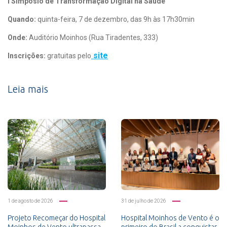
I Simpósio de Transformação Digital na Saúde
Quando:
quinta-feira, 7 de dezembro, das 9h às 17h30min
Onde:
Auditório Moinhos (Rua Tiradentes, 333)
site
Inscrições:
gratuitas pelo
Leia mais
1 de agosto de 2026
31 de julho de 2026
Projeto Recomeçar do Hospital
Hospital Moinhos de Vento é o
Moinhos de Vento ultrapassa
primeiro do Brasil a conquistar