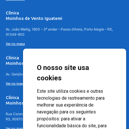
Clínica
Moinhos de Vento Iguatemi
Av. João Wallig, 1800 – 3º andar – Passo d'Areia, Porto Alegre – RS,
91349-900
Ver no mapa
Clínica
Moinhos de Vento Canoas
O nosso site usa
Av. Getúlio Vargas, 4841 – Centro, Canoas – RS, 92010-010
cookies
Ver no mapa
Este site utiliza cookies e outras
Clínica
tecnologias de rastreamento para
Moinhos de Vento - Teresópolis
melhorar sua experiência de
navegação para os seguintes
Rua Coronel Aparício Borges, 250 - 3º andar - Teresópolis, Porto Alegre -
propósitos:
para ativar a
RS, 90870-016
funcionalidade básica do site
,
para
Ver no mapa