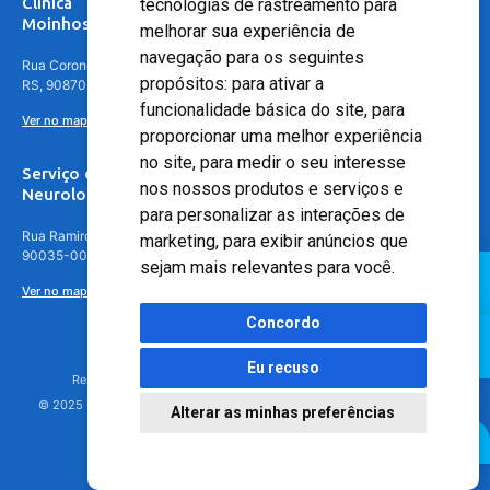
Clínica
tecnologias de rastreamento para
Moinhos de Vento - Teresópolis
melhorar sua experiência de
navegação para os seguintes
Rua Coronel Aparício Borges, 250 - 3º andar - Teresópolis, Porto Alegre -
propósitos:
para ativar a
RS, 90870-016
funcionalidade básica do site
,
para
Ver no mapa
proporcionar uma melhor experiência
no site
,
para medir o seu interesse
Serviço de
nos nossos produtos e serviços e
Neurologia
para personalizar as interações de
Rua Ramiro Barcelos, 630 – 5º andar – Floresta, Porto Alegre – RS,
marketing
,
para exibir anúncios que
90035-001
sejam mais relevantes para você
.
Ver no mapa
Concordo
Eu recuso
Responsável Técnico: Dr. Luiz Antonio Nasi - CREMERS 11217
© 2025 - Hospital Moinhos de Vento - Registro Empresa (CRM-RS): 425
Alterar as minhas preferências
Agendamento Online