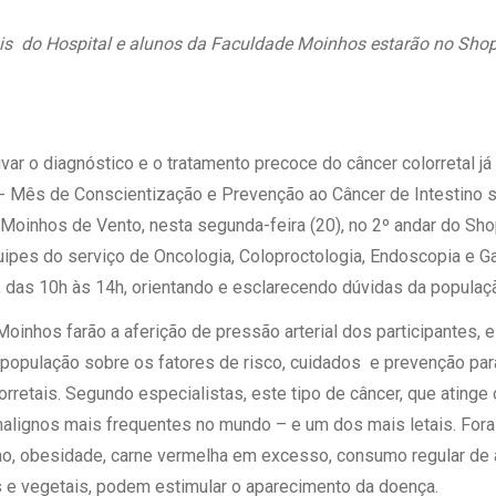
 Matriz
Quem Somos
e Gestão
ais do Hospital e alunos da Faculdade Moinhos estarão no Shop
Responsabilidade Ambiental
rtal Médico
Responsabilidade Social
Serviço Social
Saúde Digital Moinhos
var o diagnóstico e o tratamento precoce do câncer colorretal j
 - Mês de Conscientização e Prevenção ao Câncer de Intestino 
Moinhos de Vento, nesta segunda-feira (20), no 2º andar do Sho
ipes do serviço de Oncologia, Coloproctologia, Endoscopia e Ga
l, das 10h às 14h, orientando e esclarecendo dúvidas da populaç
oinhos farão a aferição de pressão arterial dos participantes, 
 população sobre os fatores de risco, cuidados e prevenção pa
retais. Segundo especialistas, este tipo de câncer, que atinge 
malignos mais frequentes no mundo – e um dos mais letais. For
mo, obesidade, carne vermelha em excesso, consumo regular de á
s e vegetais, podem estimular o aparecimento da doença.