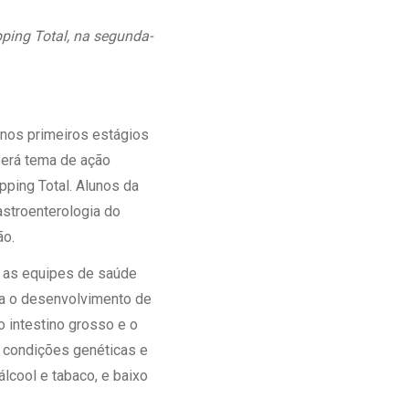
Ambulatório Digital de Nutrição para
ping Total, na segunda-
Empresas
Tele Interconsultas
Cabine Telemedicina
Gestão do Cuidado
á nos primeiros estágios
será tema de ação
pping Total. Alunos da
stroenterologia do
ão.
e as equipes de saúde
ra o desenvolvimento de
o intestino grosso e o
a condições genéticas e
lcool e tabaco, e baixo