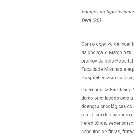
Estrutura da
Estrutura d
Equipes multiprofission
Exames - Po
feira (20)
Farmácia
Fisioterapia
Com o objetivo de incenti
da doença, o Março Azul
promovida pelo Hospital 
Faculdade Moinhos e equ
Hospital estarão no loca
Os alunos da Faculdade M
darão orientações para a
doenças oncológicas color
reto, é um dos tumores 
hereditárias, sedentaris
consumo de fibras, fruta