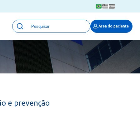
Unidades
Área do paciente
Qualidade e Segurança em saúde
 Moinhos
Eventos
Portal Pesquisa
Programa de Qualidade em Pesquisa
(ProQuali)
PROPESQ
PROADI-SUS
Centro de Pesquisa Clínica
ção e prevenção
MOVE ARO
Pesquisa Hospital Moinhos de Vento
Núcleo de Apoio à Pesquisa (NAP)
Pronto Atendimento Digital
Área Protegida