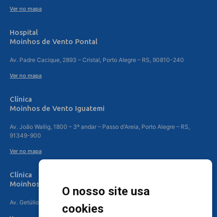
Ver no mapa
Hospital
Moinhos de Vento Pontal
Av. Padre Cacique, 2893 – Cristal, Porto Alegre – RS, 90810-240
Ver no mapa
Clínica
Moinhos de Vento Iguatemi
Av. João Wallig, 1800 – 3º andar – Passo d'Areia, Porto Alegre – RS,
91349-900
Ver no mapa
Clínica
Moinhos de Vento Canoas
O nosso site usa
Av. Getúlio Vargas, 4841 – Centro, Canoas – RS, 92010-010
cookies