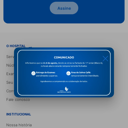
Assine
→
O HOSPITAL
Serviços Médicos
X
Núcleos e Especialidades
Exames
Seu Médico
Convênios
Fale conosco
INSTITUCIONAL
Nossa história