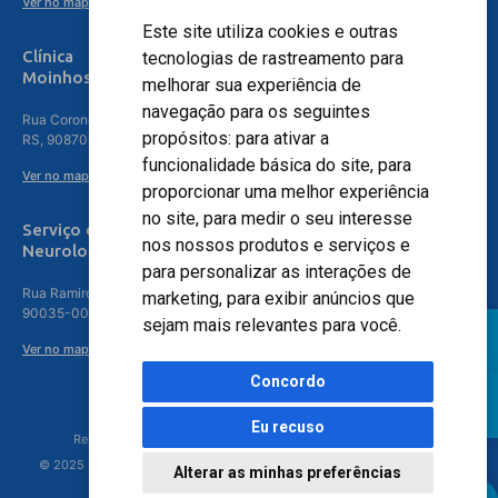
Ver no mapa
Este site utiliza cookies e outras
Clínica
tecnologias de rastreamento para
Moinhos de Vento - Teresópolis
melhorar sua experiência de
navegação para os seguintes
Rua Coronel Aparício Borges, 250 - 3º andar - Teresópolis, Porto Alegre -
propósitos:
para ativar a
RS, 90870-016
funcionalidade básica do site
,
para
Ver no mapa
proporcionar uma melhor experiência
no site
,
para medir o seu interesse
Serviço de
nos nossos produtos e serviços e
Neurologia
para personalizar as interações de
Rua Ramiro Barcelos, 630 – 5º andar – Floresta, Porto Alegre – RS,
marketing
,
para exibir anúncios que
90035-001
sejam mais relevantes para você
.
Ver no mapa
Concordo
Eu recuso
Responsável Técnico: Dr. Luiz Antonio Nasi - CREMERS 11217
© 2025 - Hospital Moinhos de Vento - Registro Empresa (CRM-RS): 425
Alterar as minhas preferências