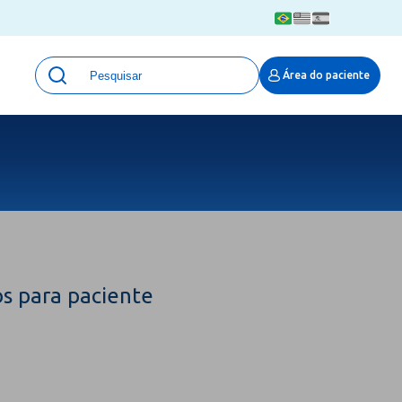
Unidades
Área do paciente
Qualidade e Segurança em saúde
 Moinhos
Eventos
Portal Pesquisa
Programa de Qualidade em Pesquisa
(ProQuali)
PROPESQ
PROADI-SUS
Centro de Pesquisa Clínica
s para paciente
MOVE ARO
Pesquisa Hospital Moinhos de Vento
Núcleo de Apoio à Pesquisa (NAP)
Pronto Atendimento Digital
Área Protegida