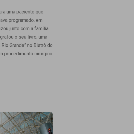
Ambulatório Digital de Nutrição para
ara uma paciente que
Empresas
stava programado, em
Tele Interconsultas
zou junto com a família
Cabine Telemedicina
ografou o seu livro, uma
Gestão do Cuidado
e Rio Grande” no Bistrô do
um procedimento cirúrgico