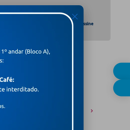
X
Assine