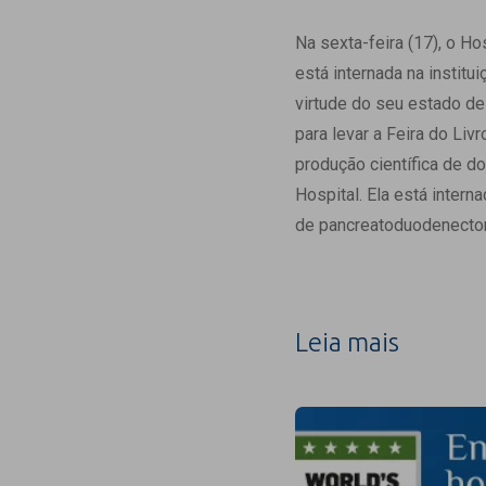
Estrutura da
Estrutura d
Na sexta-feira (17), o H
Exames - Po
está internada na instit
Farmácia
virtude do seu estado de
Fisioterapia
para levar a Feira do Liv
produção científica de do
Hospital. Ela está inter
de pancreatoduodenecto
Leia mais