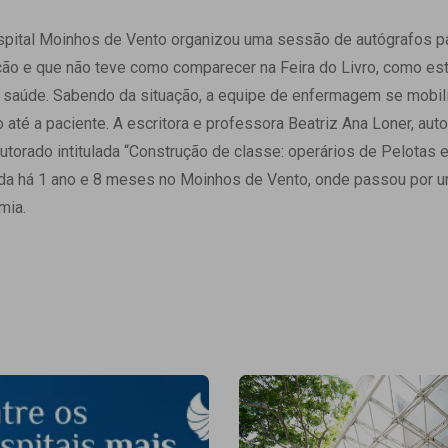
 Matriz
Quem Somos
e Gestão
ospital Moinhos de Vento organizou uma sessão de autógrafos p
Responsabilidade Ambiental
rtal Médico
uição e que não teve como comparecer na Feira do Livro, como e
Responsabilidade Social
 saúde. Sabendo da situação, a equipe de enfermagem se mobili
Serviço Social
ro até a paciente. A escritora e professora Beatriz Ana Loner, aut
Saúde Digital Moinhos
utorado intitulada “Construção de classe: operários de Pelotas 
nada há 1 ano e 8 meses no Moinhos de Vento, onde passou por 
mia.