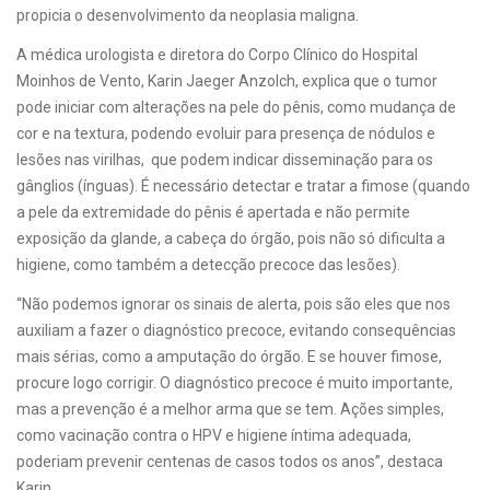
propicia o desenvolvimento da neoplasia maligna.
A médica urologista e diretora do Corpo Clínico do Hospital
Moinhos de Vento, Karin Jaeger Anzolch, explica que o tumor
pode iniciar com alterações na pele do pênis, como mudança de
cor e na textura, podendo evoluir para presença de nódulos e
lesões nas virilhas, que podem indicar disseminação para os
gânglios (ínguas). É necessário detectar e tratar a fimose (quando
a pele da extremidade do pênis é apertada e não permite
exposição da glande, a cabeça do órgão, pois não só dificulta a
higiene, como também a detecção precoce das lesões).
“Não podemos ignorar os sinais de alerta, pois são eles que nos
auxiliam a fazer o diagnóstico precoce, evitando consequências
mais sérias, como a amputação do órgão. E se houver fimose,
procure logo corrigir. O diagnóstico precoce é muito importante,
mas a prevenção é a melhor arma que se tem. Ações simples,
como vacinação contra o HPV e higiene íntima adequada,
poderiam prevenir centenas de casos todos os anos”, destaca
Karin.