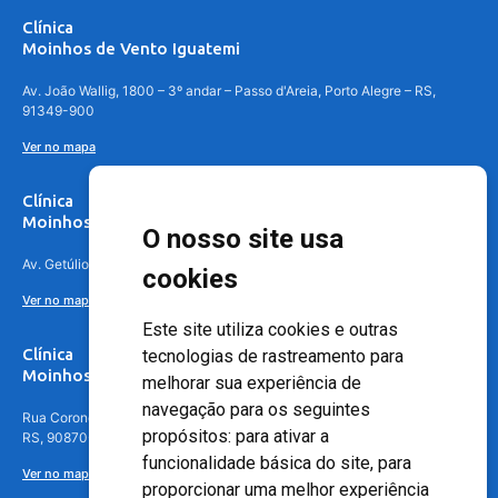
Clínica
Moinhos de Vento Iguatemi
Av. João Wallig, 1800 – 3º andar – Passo d'Areia, Porto Alegre – RS,
91349-900
Ver no mapa
Clínica
Moinhos de Vento Canoas
O nosso site usa
Av. Getúlio Vargas, 4841 – Centro, Canoas – RS, 92010-010
cookies
Ver no mapa
Este site utiliza cookies e outras
Clínica
tecnologias de rastreamento para
Moinhos de Vento - Teresópolis
melhorar sua experiência de
navegação para os seguintes
Rua Coronel Aparício Borges, 250 - 3º andar - Teresópolis, Porto Alegre -
propósitos:
para ativar a
RS, 90870-016
funcionalidade básica do site
,
para
Ver no mapa
proporcionar uma melhor experiência