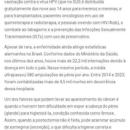
vacinação contra o vírus HPV (que no SUS é distribuída
gratuitamente dos nove aos 14 anos para meninos e meninas, e
para transplantados; pacientes oncológicos em uso de
quimioterapia e radioterapia, e pessoas vivendo com HIV/Aids), o
combate ao tabagismo e a prevenção das Infecções Sexualmente
Transmissíveis (ISTs) com uso de preservativo.
Apesar de rara, a enfermidade ainda atinge estatísticas
alarmantes no Brasil. Conforme dados do Ministério da Saúde,
nos últimos dez anos, houve mais de 22,2 mil internações devido à
doença em todo o país. Nesse mesmo período, a média
ultrapassou 580 amputações de pênis por ano. Entre 2014 e 2023,
foram contabilizadas mais de 4,5 mil mortes em decorrência
dessa neoplasia.
Um dos fatores que podem levar ao aparecimento do câncer é
quando o homem tem dificuldade em expor a cabeça do pênis
(glande) para higienizá-la, condição conhecida como fimose.
Assim, quando a postectomia não é feita, pode acarretar acúmulo
de esmegma (secreção), o que dificulta a higiene correta e