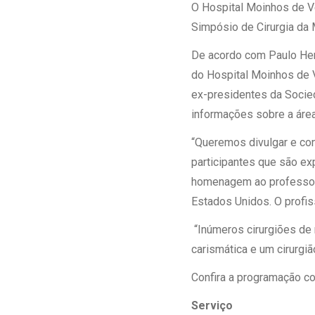
Estrutura da
O Hospital Moinhos de Ve
Estrutura d
Simpósio de Cirurgia da 
Exames - Po
De acordo com Paulo Henr
Farmácia
do Hospital Moinhos de 
Fisioterapia
ex-presidentes da Socied
informações sobre a área
“Queremos divulgar e con
participantes que são ex
homenagem ao professor R
Estados Unidos. O profi
“Inúmeros cirurgiões de 
carismática e um cirurgi
Confira a programação c
Serviço