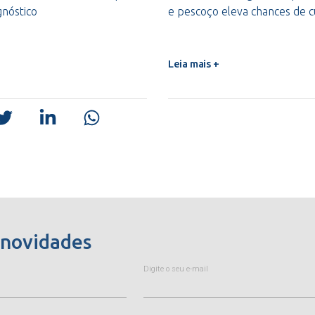
gnóstico
e pescoço eleva chances de 
Leia mais +
 novidades
Digite o seu e-mail