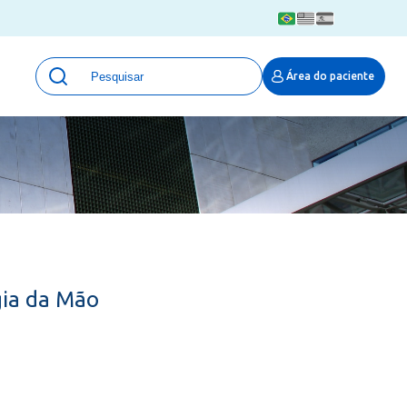
Unidades
Área do paciente
Qualidade e Segurança em saúde
 Moinhos
Eventos
Portal Pesquisa
Programa de Qualidade em Pesquisa
(ProQuali)
PROPESQ
PROADI-SUS
Centro de Pesquisa Clínica
gia da Mão
MOVE ARO
Pesquisa Hospital Moinhos de Vento
Núcleo de Apoio à Pesquisa (NAP)
Pronto Atendimento Digital
Área Protegida