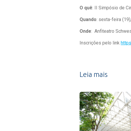
O quê
: II Simpósio de C
Quando
: sexta-feira (19)
Onde
: Anfiteatro Schwes
Inscrições pelo link
http
Leia mais