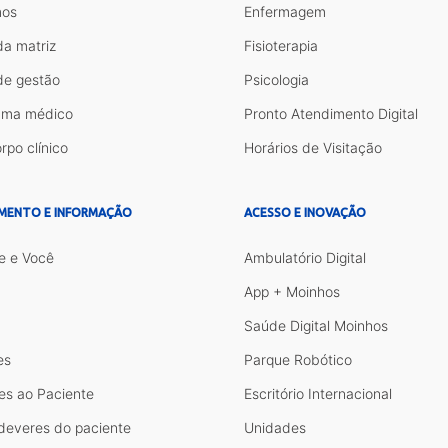
os
Enfermagem
da matriz
Fisioterapia
de gestão
Psicologia
ama médico
Pronto Atendimento Digital
rpo clínico
Horários de Visitação
MENTO E INFORMAÇÃO
ACESSO E INOVAÇÃO
e e Você
Ambulatório Digital
App + Moinhos
Saúde Digital Moinhos
es
Parque Robótico
es ao Paciente
Escritório Internacional
 deveres do paciente
Unidades