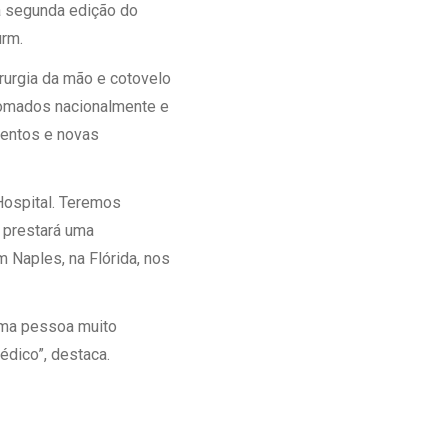
 a segunda edição do
Ambulatório Digital de Nutrição para
urm.
Empresas
Tele Interconsultas
rurgia da mão e cotovelo
Cabine Telemedicina
enomados nacionalmente e
Gestão do Cuidado
mentos e novas
Hospital. Teremos
a prestará uma
 Naples, na Flórida, nos
 uma pessoa muito
édico”, destaca.