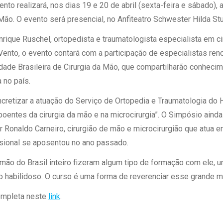
 Matriz
nto realizará, nos dias 19 e 20 de abril (sexta-feira e sábado),
Quem Somos
e Gestão
Mão. O evento será presencial, no Anfiteatro Schwester Hilda St
Responsabilidade Ambiental
rtal Médico
ique Ruschel, ortopedista e traumatologista especialista em ci
Responsabilidade Social
Vento, o evento contará com a participação de especialistas r
Serviço Social
ade Brasileira de Cirurgia da Mão, que compartilharão conheci
Saúde Digital Moinhos
 no país.
cretizar a atuação do Serviço de Ortopedia e Traumatologia do 
poentes da cirurgia da mão e na microcirurgia”. O Simpósio aind
onaldo Carneiro, cirurgião de mão e microcirurgião que atua em
ssional se aposentou no ano passado.
mão do Brasil inteiro fizeram algum tipo de formação com ele,
ão habilidoso. O curso é uma forma de reverenciar esse grande m
ompleta neste
link
.