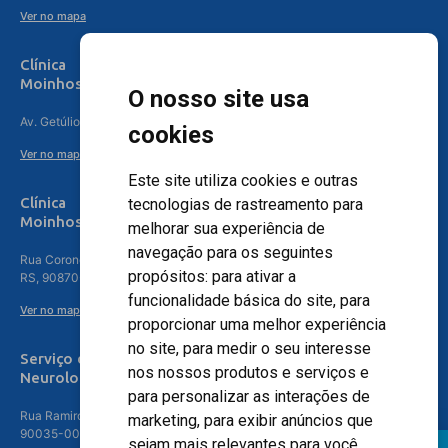
Ver no mapa
Clínica
Moinhos de Vento Canoas
O nosso site usa
Av. Getúlio Vargas, 4841 – Centro, Canoas – RS, 92010-010
cookies
Ver no mapa
Este site utiliza cookies e outras
Clínica
tecnologias de rastreamento para
Moinhos de Vento - Teresópolis
melhorar sua experiência de
navegação para os seguintes
Rua Coronel Aparício Borges, 250 - 3º andar - Teresópolis, Porto Alegre -
propósitos:
para ativar a
RS, 90870-016
funcionalidade básica do site
,
para
Ver no mapa
proporcionar uma melhor experiência
no site
,
para medir o seu interesse
Serviço de
nos nossos produtos e serviços e
Neurologia
para personalizar as interações de
Rua Ramiro Barcelos, 630 – 5º andar – Floresta, Porto Alegre – RS,
marketing
,
para exibir anúncios que
90035-001
sejam mais relevantes para você
.