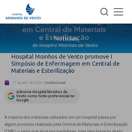
Notícias
Hospital Moinhos de Vento promove I
Simpósio de Enfermagem em Central de
Materiais e Esterilização
17 de abril de 2025
|
Institucional
Adicione Hospital Moinhos de
Vento como fonte preferencial no
Google
A maioria dos materiais utilizados em um hospital passa por
algum processo realizado pela Central de Materiais e Esterilização
(CME) — setor que atua nos bastidores, mas tem impacto direto