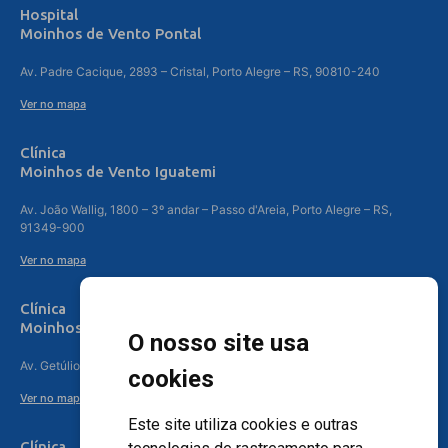
Hospital
Moinhos de Vento Pontal
Av. Padre Cacique, 2893 – Cristal, Porto Alegre – RS, 90810-240
Ver no mapa
Clínica
Moinhos de Vento Iguatemi
Av. João Wallig, 1800 – 3º andar – Passo d'Areia, Porto Alegre – RS,
91349-900
Ver no mapa
Clínica
Moinhos de Vento Canoas
O nosso site usa
Av. Getúlio Vargas, 4841 – Centro, Canoas – RS, 92010-010
cookies
Ver no mapa
Este site utiliza cookies e outras
Clínica