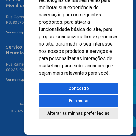
tecnologias de rastreamento para
Moinhos de Vento - Teresópolis
melhorar sua experiência de
navegação para os seguintes
Rua Coronel Aparício Borges, 250 - 3º andar - Teresópolis, Porto Alegre -
propósitos:
para ativar a
RS, 90870-016
funcionalidade básica do site
,
para
Ver no mapa
proporcionar uma melhor experiência
no site
,
para medir o seu interesse
Serviço de
nos nossos produtos e serviços e
Neurologia
para personalizar as interações de
Rua Ramiro Barcelos, 630 – 5º andar – Floresta, Porto Alegre – RS,
marketing
,
para exibir anúncios que
90035-001
sejam mais relevantes para você
.
Ver no mapa
Concordo
Eu recuso
Responsável Técnico: Dr. Luiz Antonio Nasi - CREMERS 11217
© 2025 - Hospital Moinhos de Vento - Registro Empresa (CRM-RS): 425
Alterar as minhas preferências
Agendamento Online