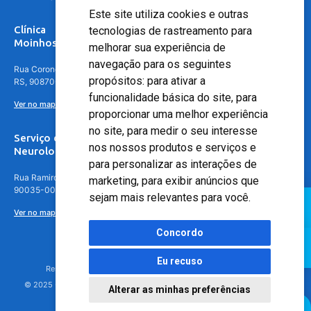
Este site utiliza cookies e outras
Clínica
tecnologias de rastreamento para
Moinhos de Vento - Teresópolis
melhorar sua experiência de
navegação para os seguintes
Rua Coronel Aparício Borges, 250 - 3º andar - Teresópolis, Porto Alegre -
propósitos:
para ativar a
RS, 90870-016
funcionalidade básica do site
,
para
Ver no mapa
proporcionar uma melhor experiência
no site
,
para medir o seu interesse
Serviço de
nos nossos produtos e serviços e
Neurologia
para personalizar as interações de
Rua Ramiro Barcelos, 630 – 5º andar – Floresta, Porto Alegre – RS,
marketing
,
para exibir anúncios que
90035-001
sejam mais relevantes para você
.
Ver no mapa
Concordo
Eu recuso
Responsável Técnico: Dr. Luiz Antonio Nasi - CREMERS 11217
© 2025 - Hospital Moinhos de Vento - Registro Empresa (CRM-RS): 425
Alterar as minhas preferências
Agendamento Online