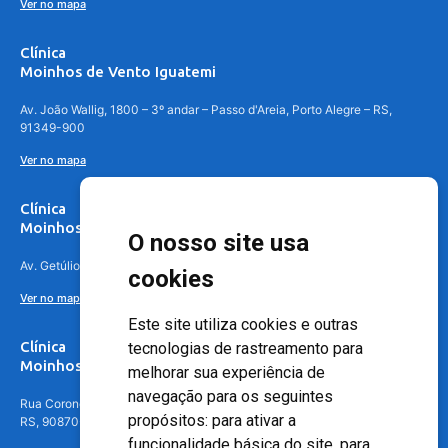
Ver no mapa
Clínica
Moinhos de Vento Iguatemi
Av. João Wallig, 1800 – 3º andar – Passo d'Areia, Porto Alegre – RS,
91349-900
Ver no mapa
Clínica
Moinhos de Vento Canoas
O nosso site usa
Av. Getúlio Vargas, 4841 – Centro, Canoas – RS, 92010-010
cookies
Ver no mapa
Este site utiliza cookies e outras
Clínica
tecnologias de rastreamento para
Moinhos de Vento - Teresópolis
melhorar sua experiência de
navegação para os seguintes
Rua Coronel Aparício Borges, 250 - 3º andar - Teresópolis, Porto Alegre -
propósitos:
para ativar a
RS, 90870-016
funcionalidade básica do site
,
para