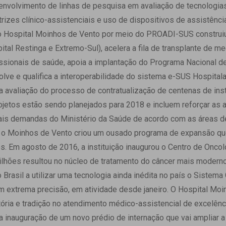
senvolvimento de linhas de pesquisa em avaliação de tecnologia
izes clínico-assistenciais e uso de dispositivos de assistência
 o Hospital Moinhos de Vento por meio do PROADI-SUS construiu
tal Restinga e Extremo-Sul), acelera a fila de transplante de
ssionais de saúde, apoia a implantação do Programa Nacional d
olve e qualifica a interoperabilidade do sistema e-SUS Hospital
za avaliação do processo de contratualização de centenas de in
ojetos estão sendo planejados para 2018 e incluem reforçar as a
mais demandas do Ministério da Saúde de acordo com as áreas d
os, o Moinhos de Vento criou um ousado programa de expansão q
. Em agosto de 2016, a instituição inaugurou o Centro de Oncol
lhões resultou no núcleo de tratamento do câncer mais moderno 
o Brasil a utilizar uma tecnologia ainda inédita no país o Sistema
m extrema precisão, em atividade desde janeiro. O Hospital Mo
ória e tradição no atendimento médico-assistencial de excelên
 a inauguração de um novo prédio de internação que vai ampliar