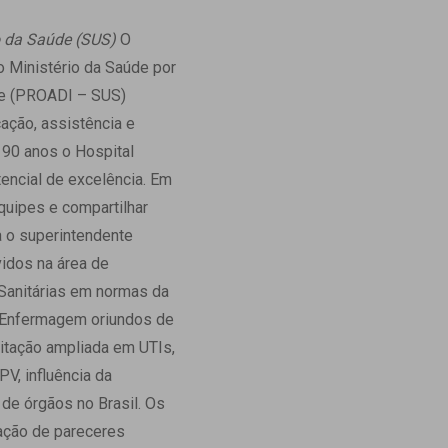
Ambulatório Digital de Nutrição para
o da Saúde (SUS)
O
Empresas
o Ministério da Saúde por
Tele Interconsultas
de (PROADI – SUS)
Cabine Telemedicina
cação, assistência e
Gestão do Cuidado
 90 anos o Hospital
encial de excelência. Em
quipes e compartilhar
a o superintendente
idos na área de
 Sanitárias em normas da
 Enfermagem oriundos de
itação ampliada em UTIs,
V, influência da
de órgãos no Brasil. Os
ração de pareceres