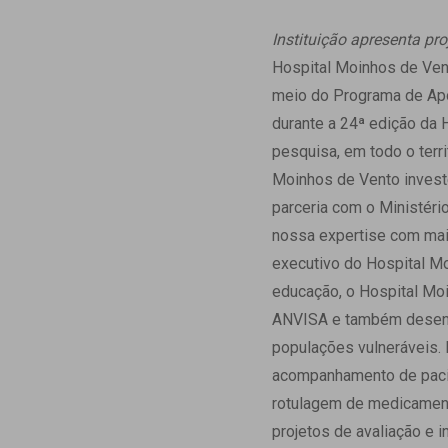
Estrutura da
Estrutura d
Instituição apresenta p
Exames - Po
Hospital Moinhos de Vent
Farmácia
meio do Programa de Apo
Fisioterapia
durante a 24ª edição da 
pesquisa, em todo o terr
Moinhos de Vento invest
parceria com o Ministéri
nossa expertise com mai
executivo do Hospital Mo
educação, o Hospital Moi
ANVISA e também desenv
populações vulneráveis. 
acompanhamento de pacien
rotulagem de medicamento
projetos de avaliação e