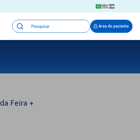
Unidades
Área do paciente
Qualidade e Segurança em saúde
 Moinhos
Eventos
Portal Pesquisa
Programa de Qualidade em Pesquisa
(ProQuali)
PROPESQ
PROADI-SUS
Centro de Pesquisa Clínica
da Feira +
MOVE ARO
Pesquisa Hospital Moinhos de Vento
Núcleo de Apoio à Pesquisa (NAP)
Pronto Atendimento Digital
Área Protegida