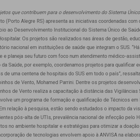
 Matriz
Quem Somos
e Gestão
rojetos que contribuem para o desenvolvimento do Sistema Únic
Responsabilidade Ambiental
rtal Médico
o (Porto Alegre RS) apresenta as iniciativas coordenadas com 
Responsabilidade Social
io ao Desenvolvimento Institucional do Sistema Único de Saú
Serviço Social
Hospitalar. Os projetos são realizados nas áreas de gestão, edu
Saúde Digital Moinhos
itório nacional em instituições de saúde que integram o SUS. “Há
e e planeja seu futuro com foco num atendimento médico-assist
o da Saúde, por exemplo, coordenamos projetos para qualificar e
s de uma centena de hospitais do SUS em todo o país”, ressalt
inhos de Vento, Mohamed Parrini. Dentre os projetos desenvolv
nhos de Vento realiza a capacitação à distância das Vigilâncias
olve um programa de formação e qualificação de Técnicos em
Em relação à pesquisa, estão sendo estudados o impacto da vis
tes pós-alta de UTIs, prevalência nacional de infecção pelo HP
s no ambiente hospitalar e estratégias para otimizar a doação 
 incorporação de tecnologias envolvem apoio à ANVISA na elabo