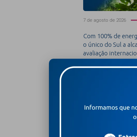
7 de agosto de 2026
Com 100% de energi
o único do Sul a alc
avaliação internacio
do mundo
Leia mais +
Hospital Moinhos de Vent
conquistar 100% de apro
nacional de enfermage