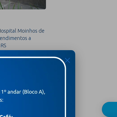
ospital Moinhos de
tendimentos a
 RS
X
sinais silenciosos que
ico