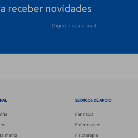
ra receber novidades
ONAL
SERVIÇOS DE APOIO
ória
Farmácia
os
Enfermagem
da matriz
Fisioterapia