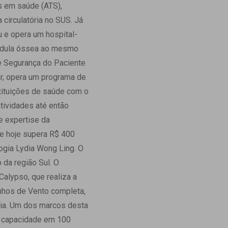
s em saúde (ATS),
 circulatória no SUS. Já
 e opera um hospital-
 medula óssea ao mesmo
e Segurança do Paciente
ar, opera um programa de
stituições de saúde com o
tividades até então
e expertise da
ue hoje supera R$ 400
ogia Lydia Wong Ling. O
da região Sul. O
 Calypso, que realiza a
inhos de Vento completa,
cia. Um dos marcos desta
 a capacidade em 100