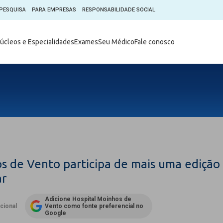
PESQUISA
PARA EMPRESAS
RESPONSABILIDADE SOCIAL
Digital
Hospital do Coração Moinhos
úcleos e Especialidades
Exames
Seu Médico
Fale conosco
hos
Horários de Visita
tica em Pesquisa (CEP)
Horários de visita no Hospital
de Vento
Moinhos Empresas
Informações ao Paciente
e Você
Nossa História
Notícias
everes do Paciente
Organograma Médico
po Clínico
Parque Robótico
Órgãos
Pastoral
s de Vento participa de mais uma edição 
Sangue
Pronto Atendimento Digital
ar
m
Psicologia
e Prática Clínica
Adicione Hospital Moinhos de
Publicações
ucional
Vento como fonte preferencial no
nternacional
Google
Qualidade