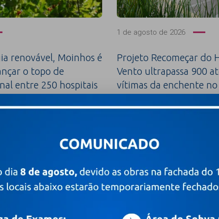
1 de agosto de 2026
a renovável, Moinhos é
Projeto Recomeçar do H
ançar o topo de
Vento ultrapassa 900 a
nal entre 250 hospitais
vítimas da enchente no
Leia mais +
o é o primeiro do Brasil a
Parkinson além do tremor: os 
vação em certificação
ajudam a antecipar o diagnóst
m