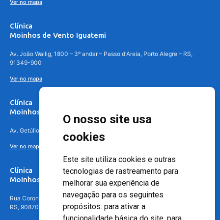
Ver no mapa
Clínica
Moinhos de Vento Iguatemi
Av. João Wallig, 1800 – 3º andar – Passo d'Areia, Porto Alegre – RS,
91349-900
Ver no mapa
Clínica
Moinhos de Vento Canoas
O nosso site usa
Av. Getúlio Vargas, 4841 – Centro, Canoas – RS, 92010-010
cookies
Ver no mapa
Este site utiliza cookies e outras
Clínica
tecnologias de rastreamento para
Moinhos de Vento - Teresópolis
melhorar sua experiência de
navegação para os seguintes
Rua Coronel Aparício Borges, 250 - 3º andar - Teresópolis, Porto Alegre -
propósitos:
para ativar a
RS, 90870-016
funcionalidade básica do site
,
para