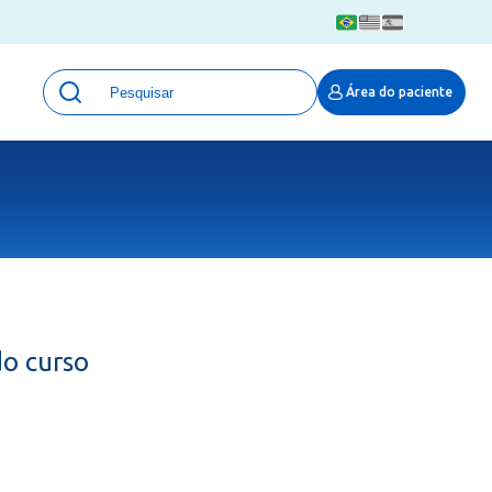
Unidades
Área do paciente
Qualidade e Segurança em saúde
 Moinhos
Eventos
Portal Pesquisa
Programa de Qualidade em Pesquisa
(ProQuali)
PROPESQ
PROADI-SUS
Centro de Pesquisa Clínica
do curso
MOVE ARO
Pesquisa Hospital Moinhos de Vento
Núcleo de Apoio à Pesquisa (NAP)
Pronto Atendimento Digital
Área Protegida