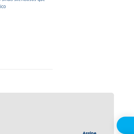
ico
Assine