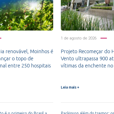
1 de agosto de 2026
a renovável, Moinhos é
Projeto Recomeçar do H
ançar o topo de
Vento ultrapassa 900 a
nal entre 250 hospitais
vítimas da enchente no
Leia mais +
o é o primeiro do Brasil a
Parkinson além do tremor: os 