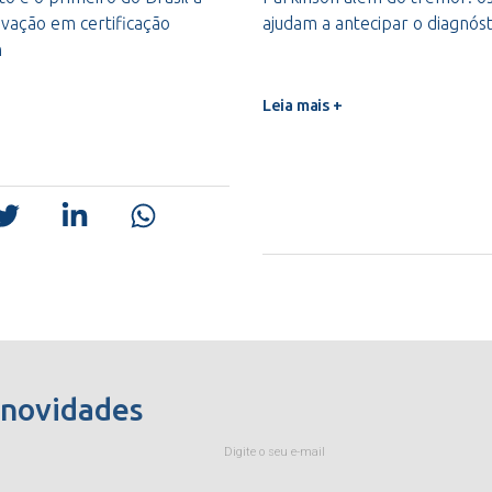
vação em certificação
ajudam a antecipar o diagnóst
m
Leia mais +
 novidades
Digite o seu e-mail