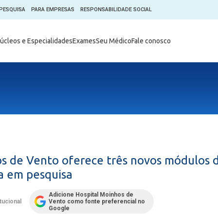
PESQUISA
PARA EMPRESAS
RESPONSABILIDADE SOCIAL
Digital
Hospital do Coração Moinhos
úcleos e Especialidades
Exames
Seu Médico
Fale conosco
hos
Horários de Visita
tica em Pesquisa (CEP)
Horários de visita no Hospital
de Vento
Moinhos Empresas
Informações ao Paciente
e Você
Nossa História
Notícias
everes do Paciente
Organograma Médico
po Clínico
Parque Robótico
Órgãos
Pastoral
s de Vento oferece três novos módulos 
Sangue
Pronto Atendimento Digital
ca em pesquisa
m
Psicologia
e Prática Clínica
Adicione Hospital Moinhos de
Publicações
itucional
Vento como fonte preferencial no
nternacional
Google
Qualidade