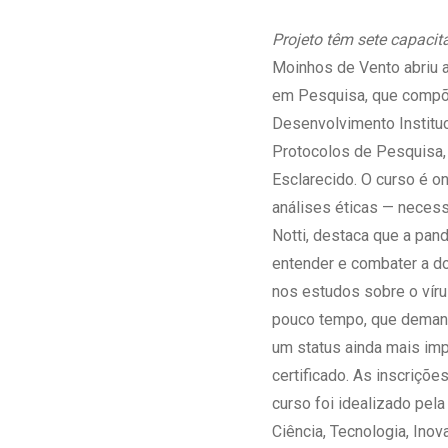
Estrutura da
Estrutura d
Projeto têm sete capacit
Exames - Po
Moinhos de Vento abriu a
Farmácia
em Pesquisa, que compõ
Fisioterapia
Desenvolvimento Institu
Protocolos de Pesquisa,
Esclarecido. O curso é on
análises éticas — necess
Notti, destaca que a pan
entender e combater a d
nos estudos sobre o vír
pouco tempo, que demand
um status ainda mais imp
certificado. As inscriçõ
curso foi idealizado pel
Ciência, Tecnologia, In