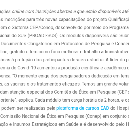
 Matriz
Quem Somos
e Gestão
ações online com inscrições abertas e que estão disponíveis a
Responsabilidade Ambiental
rtal Médico
s inscrições para três novas capacitações do projeto Qualifica
Responsabilidade Social
em o Sistema CEP/Conep, desenvolvido por meio do Programa
Serviço Social
cional do SUS (PROADI-SUS). Os módulos disponíveis são: Sub
Saúde Digital Moinhos
 Documentos Obrigatórios em Protocolos de Pesquisa e Consen
line, gratuito e tem como foco melhorar o trabalho administrativ
árias à proteção dos participantes desses estudos. A líder do 
demia de Covid-19 aumentou a produção científica e acadêmica 
oença. “O momento exige dos pesquisadores dedicação em tempo
us, as vacinas e os tratamentos eficazes. Temos um grande vol
am atenção especial dos Comitês de Ética em Pesquisa (CEPs)
ortante”, explica. Cada módulo tem carga horária de 2 horas, e 
es podem ser realizadas pela
plataforma de cursos EAD
do Hospit
a Comissão Nacional de Ética em Pesquisa (Conep) em conjunto 
ovação e Insumos Estratégicos em Saúde e é desenvolvido pelo 