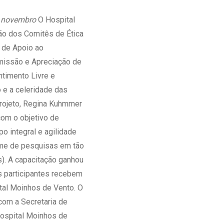
Ambulatório Digital de Nutrição para
té novembro
O Hospital
Empresas
ção dos Comitês de Ética
Tele Interconsultas
 de Apoio ao
Cabine Telemedicina
missão e Apreciação de
Gestão do Cuidado
timento Livre e
o e a celeridade das
projeto, Regina Kuhmmer
com o objetivo de
 integral e agilidade
ume de pesquisas em tão
. A capacitação ganhou
os participantes recebem
al Moinhos de Vento. O
com a Secretaria de
Hospital Moinhos de