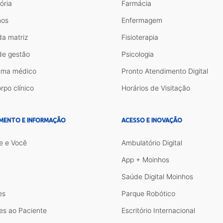
ória
Farmácia
os
Enfermagem
da matriz
Fisioterapia
de gestão
Psicologia
ama médico
Pronto Atendimento Digital
rpo clínico
Horários de Visitação
MENTO E INFORMAÇÃO
ACESSO E INOVAÇÃO
e e Você
Ambulatório Digital
App + Moinhos
Saúde Digital Moinhos
es
Parque Robótico
es ao Paciente
Escritório Internacional