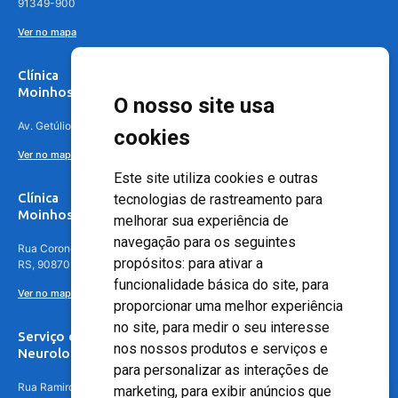
91349-900
Ver no mapa
Clínica
Moinhos de Vento Canoas
O nosso site usa
Av. Getúlio Vargas, 4841 – Centro, Canoas – RS, 92010-010
cookies
Ver no mapa
Este site utiliza cookies e outras
Clínica
tecnologias de rastreamento para
Moinhos de Vento - Teresópolis
melhorar sua experiência de
navegação para os seguintes
Rua Coronel Aparício Borges, 250 - 3º andar - Teresópolis, Porto Alegre -
propósitos:
para ativar a
RS, 90870-016
funcionalidade básica do site
,
para
Ver no mapa
proporcionar uma melhor experiência
no site
,
para medir o seu interesse
Serviço de
nos nossos produtos e serviços e
Neurologia
para personalizar as interações de
Rua Ramiro Barcelos, 630 – 5º andar – Floresta, Porto Alegre – RS,
marketing
,
para exibir anúncios que