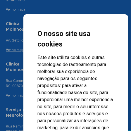
Ver no mapa
Clínica
Moinhos de Vento Canoas
O nosso site usa
Av. Getúlio Vargas, 4841 – Centro, Canoas – RS, 92010-010
cookies
Ver no mapa
Este site utiliza cookies e outras
Clínica
tecnologias de rastreamento para
Moinhos de Vento - Teresópolis
melhorar sua experiência de
navegação para os seguintes
Rua Coronel Aparício Borges, 250 - 3º andar - Teresópolis, Porto Alegre -
propósitos:
para ativar a
RS, 90870-016
funcionalidade básica do site
,
para
Ver no mapa
proporcionar uma melhor experiência
no site
,
para medir o seu interesse
Serviço de
nos nossos produtos e serviços e
Neurologia
para personalizar as interações de
Rua Ramiro Barcelos, 630 – 5º andar – Floresta, Porto Alegre – RS,
marketing
,
para exibir anúncios que