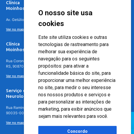
Clínica
Moinhos de Vento Canoas
O nosso site usa
Av. Getúlio Vargas, 4841 – Centro, Canoas – RS, 92010-010
cookies
Ver no mapa
Este site utiliza cookies e outras
Clínica
tecnologias de rastreamento para
Moinhos de Vento - Teresópolis
melhorar sua experiência de
navegação para os seguintes
Rua Coronel Aparício Borges, 250 - 3º andar - Teresópolis, Porto Alegre -
propósitos:
para ativar a
RS, 90870-016
funcionalidade básica do site
,
para
Ver no mapa
proporcionar uma melhor experiência
no site
,
para medir o seu interesse
Serviço de
nos nossos produtos e serviços e
Neurologia
para personalizar as interações de
Rua Ramiro Barcelos, 630 – 5º andar – Floresta, Porto Alegre – RS,
marketing
,
para exibir anúncios que
90035-001
sejam mais relevantes para você
.
Ver no mapa
Concordo