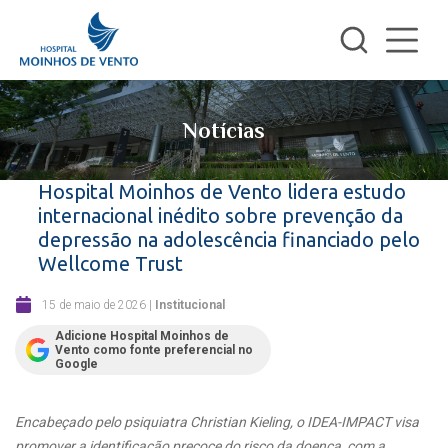
Notícias
Hospital Moinhos de Vento lidera estudo
internacional inédito sobre prevenção da
depressão na adolescência financiado pelo
Wellcome Trust
15 de maio de 2026
|
Institucional
Adicione Hospital Moinhos de
Vento como fonte preferencial no
Google
Encabeçado pelo psiquiatra Christian Kieling, o IDEA-IMPACT visa
promover a identificação precoce do risco da doença, com a