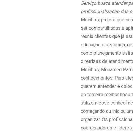
Estrutura da
Serviço busca atender pa
Estrutura d
profissionalização das 
Exames - Po
Moinhos, projeto que sur
Farmácia
ser compartilhadas e apl
Fisioterapia
reuniu clientes que já es
educação e pesquisa, ges
como planejamento estra
diretrizes de atendiment
Moinhos, Mohamed Parrini
conhecimentos. Para aten
querem entender e coloca
do terceiro melhor hospi
utilizem esse conhecimen
começando ou iniciou um
organizar. Os profission
coordenadores e líderes