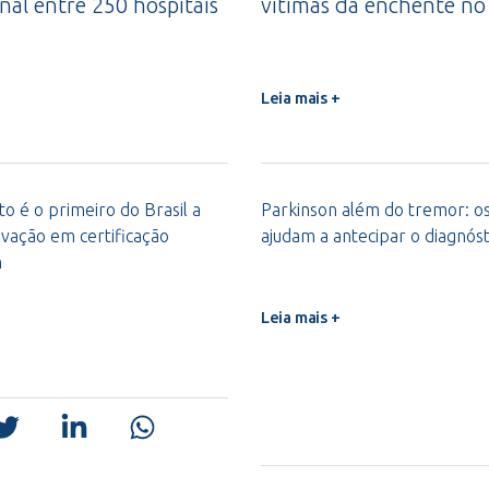
nal entre 250 hospitais
vítimas da enchente no
Leia mais +
o é o primeiro do Brasil a
Parkinson além do tremor: os 
vação em certificação
ajudam a antecipar o diagnóst
m
Leia mais +