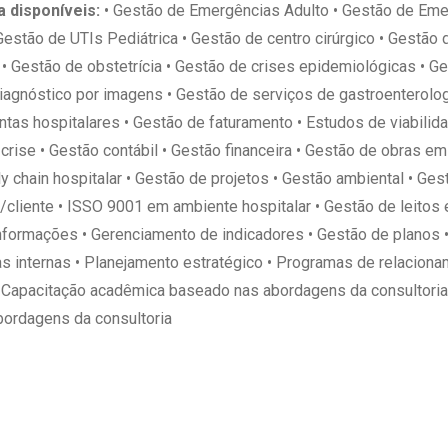
a disponíveis:
• Gestão de Emergências Adulto • Gestão de Emer
Gestão de UTIs Pediátrica • Gestão de centro cirúrgico • Gestão
r • Gestão de obstetrícia • Gestão de crises epidemiológicas • G
diagnóstico por imagens • Gestão de serviços de gastroenterolog
tas hospitalares • Gestão de faturamento • Estudos de viabilida
crise • Gestão contábil • Gestão financeira • Gestão de obras e
ply chain hospitalar • Gestão de projetos • Gestão ambiental • G
e/cliente • ISSO 9001 em ambiente hospitalar • Gestão de leitos
nformações • Gerenciamento de indicadores • Gestão de planos •
as internas • Planejamento estratégico • Programas de relacion
r • Capacitação acadêmica baseado nas abordagens da consultori
ordagens da consultoria