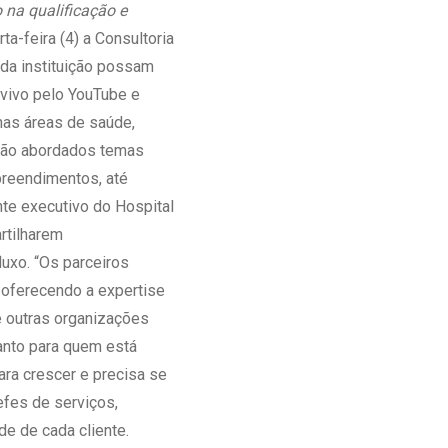
 na qualificação e
Ambulatório Digital de Nutrição para
a-feira (4) a Consultoria
Empresas
 da instituição possam
Tele Interconsultas
 vivo pelo YouTube e
Cabine Telemedicina
 nas áreas de saúde,
Gestão do Cuidado
Serão abordados temas
preendimentos, até
te executivo do Hospital
rtilharem
uxo. “Os parceiros
 oferecendo a expertise
e outras organizações
anto para quem está
ra crescer e precisa se
efes de serviços,
e de cada cliente.