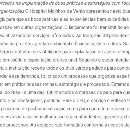
 Matriz
rceiros na implantação de boas práticas e estratégias com foco
Quem Somos
e Gestão
organizações
O Hospital Moinhos de Vento apresentou nesta quart
Responsabilidade Ambiental
rtal Médico
giu para que as boas práticas e as experiências bem-sucedidas
Responsabilidade Social
icadas em outras organizações. O lançamento foi transmitido ao
Serviço Social
tão utilizando os serviços oferecidos. Ao todo, são 38 produtos
Saúde Digital Moinhos
tão de projetos, gestão ambiental e financeira, entre outros. 
tégico, estudos de viabilidade para implantação de ações e em
o em saúde e capacitação profissional. Segundo o superintenden
, a instituição recebe todos os dias vários pedidos para compa
der essa demanda, foi criado um processo que organiza esse fl
r em prática nossas rotinas, estratégias e processos. Estamos
tal do Brasil e uma das 100 melhores empresas do país para qu
to e se destaquem”, pontuou. Para o CEO, o serviço é voltado t
 processo de profissionalização como para quem tem espaço pa
ais envolvidos na consultoria são superintendentes, gerentes, ch
 de processos. As equipes são formadas conforme a necessidad