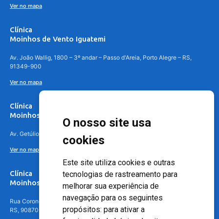
Ver no mapa
Clínica
Moinhos de Vento Iguatemi
Av. João Wallig, 1800 – 3º andar – Passo d'Areia, Porto Alegre – RS,
91349-900
Ver no mapa
Clínica
Moinhos de Vento Canoas
O nosso site usa
Av. Getúlio Vargas, 4841 – Centro, Canoas – RS, 92010-010
cookies
Ver no mapa
Este site utiliza cookies e outras
Clínica
tecnologias de rastreamento para
Moinhos de Vento - Teresópolis
melhorar sua experiência de
navegação para os seguintes
Rua Coronel Aparício Borges, 250 - 3º andar - Teresópolis, Porto Alegre -
propósitos:
para ativar a
RS, 90870-016