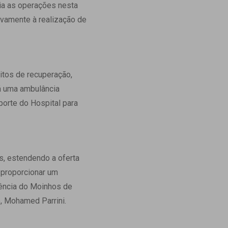
ia as operações nesta
Ambulatório Digital de Nutrição para
ivamente à realização de
Empresas
Tele Interconsultas
Cabine Telemedicina
Gestão do Cuidado
itos de recuperação,
rá uma ambulância
porte do Hospital para
, estendendo a oferta
 proporcionar um
lência do Moinhos de
o, Mohamed Parrini.