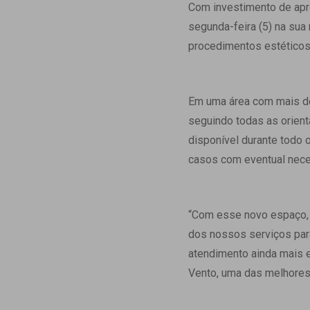
Estrutura da
Com investimento de apr
Estrutura d
segunda-feira (5) na sua
Exames - Po
procedimentos estéticos 
Farmácia
Fisioterapia
Em uma área com mais de 
seguindo todas as orient
disponível durante todo 
casos com eventual nec
“Com esse novo espaço, 
dos nossos serviços para
atendimento ainda mais e
Vento, uma das melhores 