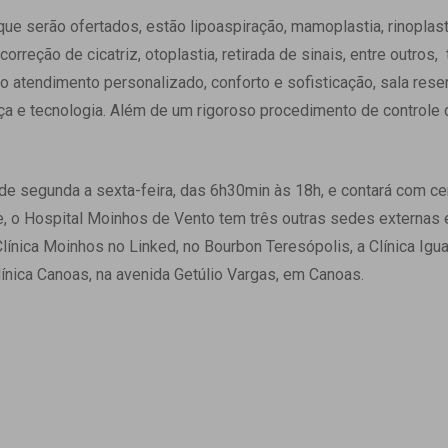
e serão ofertados, estão lipoaspiração, mamoplastia, rinoplasti
reção de cicatriz, otoplastia, retirada de sinais, entre outros,
o atendimento personalizado, conforto e sofisticação, sala rese
a e tecnologia. Além de um rigoroso procedimento de controle 
e segunda a sexta-feira, das 6h30min às 18h, e contará com cer
, o Hospital Moinhos de Vento tem três outras sedes externas 
línica Moinhos no Linked, no Bourbon Teresópolis, a Clínica Igua
línica Canoas, na avenida Getúlio Vargas, em Canoas.