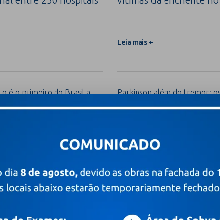
nal entre 250 hospitais
vítimas da enchente no
Leia mais +
o é o primeiro do Brasil a
Parkinson além do tremor: os 
vação em certificação
ajudam a antecipar o diagnóst
m
Leia mais +