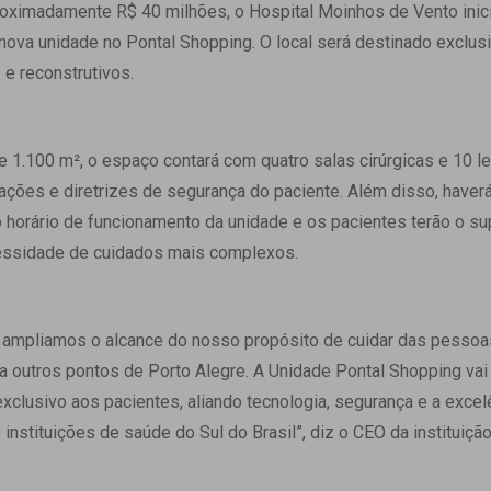
 Matriz
oximadamente R$ 40 milhões, o Hospital Moinhos de Vento inic
Quem Somos
e Gestão
 nova unidade no Pontal Shopping. O local será destinado exclus
Responsabilidade Ambiental
rtal Médico
e reconstrutivos.
Responsabilidade Social
Serviço Social
Saúde Digital Moinhos
1.100 m², o espaço contará com quatro salas cirúrgicas e 10 le
ações e diretrizes de segurança do paciente. Além disso, have
o horário de funcionamento da unidade e os pacientes terão o su
essidade de cuidados mais complexos.
ampliamos o alcance do nosso propósito de cuidar das pessoas
 outros pontos de Porto Alegre. A Unidade Pontal Shopping vai
xclusivo aos pacientes, aliando tecnologia, segurança e a exce
instituições de saúde do Sul do Brasil”, diz o CEO da instituiçã