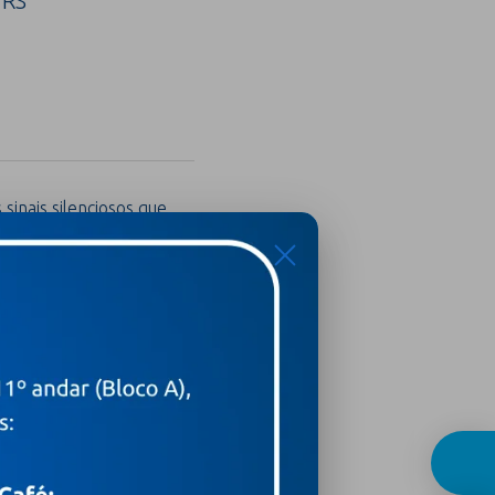
 RS
sinais silenciosos que
ico
X