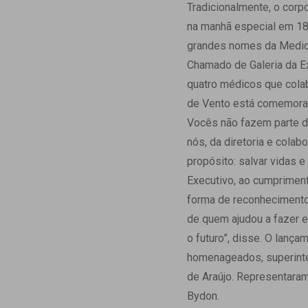
Estrutura da
Tradicionalmente, o cor
Estrutura d
na manhã especial em 18 d
Exames - Po
grandes nomes da Medici
Farmácia
Chamado de Galeria da E
Fisioterapia
quatro médicos que colab
de Vento está comemorand
Vocês não fazem parte de
nós, da diretoria e col
propósito: salvar vidas 
Executivo, ao cumprimen
forma de reconhecimento 
de quem ajudou a fazer e
o futuro”, disse. O lanç
homenageados, superinte
de Araújo. Representaram
Bydon.