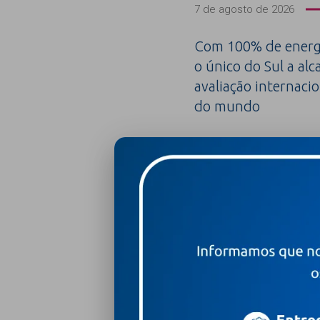
7 de agosto de 2026
Com 100% de energi
o único do Sul a alc
avaliação internacio
do mundo
Leia mais +
Hospital Moinhos de Vent
conquistar 100% de apro
nacional de enfermage
Leia mais +