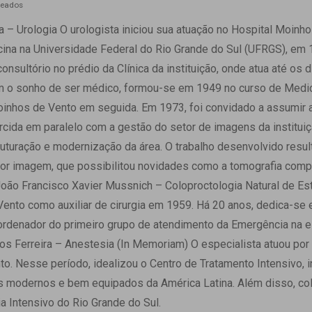
geados
 – Urologia O urologista iniciou sua atuação no Hospital Moinh
cina na Universidade Federal do Rio Grande do Sul (UFRGS), em 
onsultório no prédio da Clínica da instituição, onde atua até os
om o sonho de ser médico, formou-se em 1949 no curso de Medi
inhos de Vento em seguida. Em 1973, foi convidado a assumir a
ercida em paralelo com a gestão do setor de imagens da institui
uturação e modernização da área. O trabalho desenvolvido resu
por imagem, que possibilitou novidades como a tomografia comp
oão Francisco Xavier Mussnich – Coloproctologia Natural de Estr
ento como auxiliar de cirurgia em 1959. Há 20 anos, dedica-se
coordenador do primeiro grupo de atendimento da Emergência na e
los Ferreira – Anestesia (In Memoriam) O especialista atuou po
o. Nesse período, idealizou o Centro de Tratamento Intensivo,
 modernos e bem equipados da América Latina. Além disso, col
a Intensivo do Rio Grande do Sul.