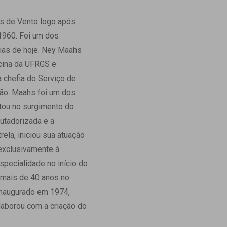
os de Vento logo após
1960. Foi um dos
 dias de hoje. Ney Maahs
cina da UFRGS e
 chefia do Serviço de
ção. Maahs foi um dos
ltou no surgimento do
utadorizada e a
ela, iniciou sua atuação
 exclusivamente à
specialidade no início do
r mais de 40 anos no
 inaugurado em 1974,
aborou com a criação do