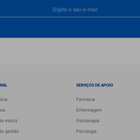
ONAL
SERVIÇOS DE APOIO
ória
Farmácia
os
Enfermagem
da matriz
Fisioterapia
de gestão
Psicologia