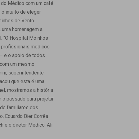
ia do Médico com um café
Ambulatório Digital de Nutrição para
o intuito de eleger
Empresas
oinhos de Vento.
Tele Interconsultas
os, uma homenagem a
Cabine Telemedicina
l. “O Hospital Moinhos
Gestão do Cuidado
 profissionais médicos.
 – e o apoio de todos
ha com um mesmo
ini, superintendente
tacou que esta é uma
el, mostramos a história
r o passado para projetar
 de familiares dos
, Eduardo Bier Corrêa
 e o diretor Médico, Ali