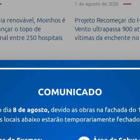
1 de agosto de 2026
a renovável, Moinhos é
Projeto Recomeçar do H
ançar o topo de
Vento ultrapassa 900 a
nal entre 250 hospitais
vítimas da enchente no
Leia mais +
o é o primeiro do Brasil a
Parkinson além do tremor: os 
vação em certificação
ajudam a antecipar o diagnóst
m
Leia mais +