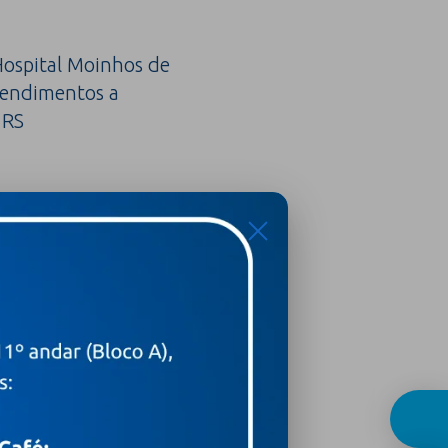
ospital Moinhos de
tendimentos a
 RS
X
sinais silenciosos que
ico