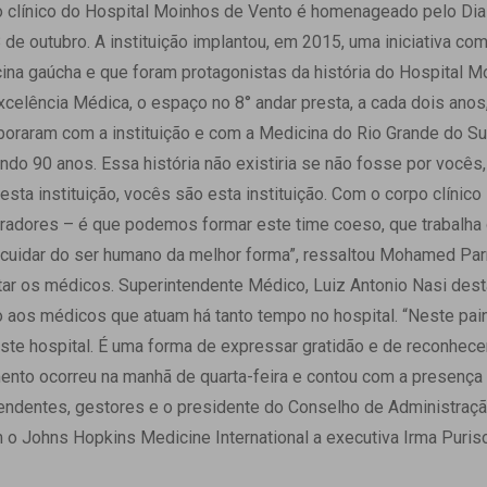
 Matriz
po clínico do Hospital Moinhos de Vento é homenageado pelo D
Quem Somos
e Gestão
e outubro. A instituição implantou, em 2015, uma iniciativa com 
Responsabilidade Ambiental
rtal Médico
na gaúcha e que foram protagonistas da história do Hospital M
Responsabilidade Social
xcelência Médica, o espaço no 8° andar presta, a cada dois an
Serviço Social
oraram com a instituição e com a Medicina do Rio Grande do Su
Saúde Digital Moinhos
o 90 anos. Essa história não existiria se não fosse por vocês,
sta instituição, vocês são esta instituição. Com o corpo clínico
aboradores – é que podemos formar este time coeso, que trabal
e cuidar do ser humano da melhor forma”, ressaltou Mohamed Parr
tar os médicos. Superintendente Médico, Luiz Antonio Nasi des
aos médicos que atuam há tanto tempo no hospital. “Neste pain
ste hospital. É uma forma de expressar gratidão e de reconhece
amento ocorreu na manhã de quarta-feira e contou com a presença
ndentes, gestores e o presidente do Conselho de Administração
 o Johns Hopkins Medicine International a executiva Irma Purisch