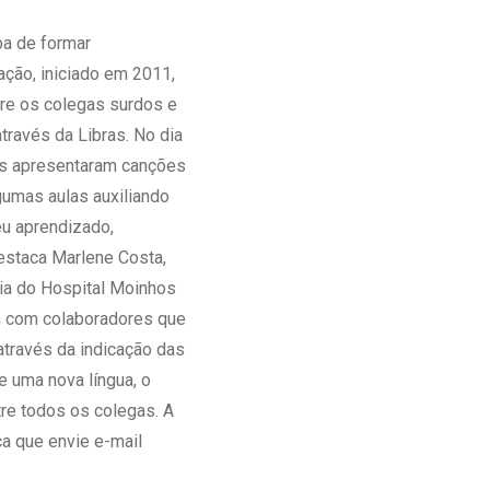
Ambulatório Digital de Nutrição para
ba de formar
Empresas
ação, iniciado em 2011,
Tele Interconsultas
tre os colegas surdos e
Cabine Telemedicina
ravés da Libras. No dia
Gestão do Cuidado
nos apresentaram canções
gumas aulas auxiliando
eu aprendizado,
estaca Marlene Costa,
ia do Hospital Moinhos
am com colaboradores que
através da indicação das
e uma nova língua, o
re todos os colegas. A
ça que envie e-mail