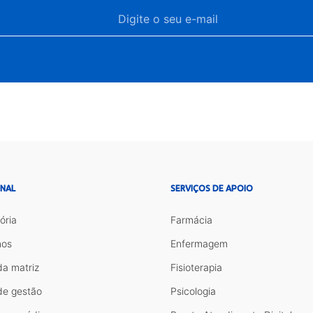
ONAL
SERVIÇOS DE APOIO
ória
Farmácia
os
Enfermagem
da matriz
Fisioterapia
de gestão
Psicologia