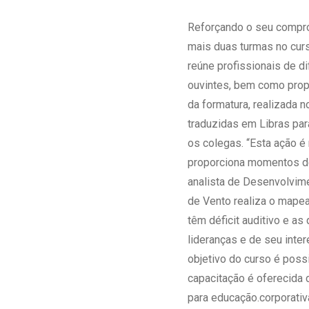
Estrutura da
Estrutura d
Reforçando o seu compro
Exames - Po
mais duas turmas no curs
Farmácia
reúne profissionais de d
Fisioterapia
ouvintes, bem como prop
da formatura, realizada 
traduzidas em Libras par
os colegas. “Esta ação é
proporciona momentos de 
analista de Desenvolvim
de Vento realiza o mape
têm déficit auditivo e a
lideranças e de seu inte
objetivo do curso é poss
capacitação é oferecida 
para educação.corporati