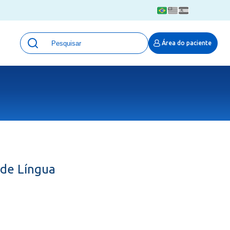
Unidades
Área do paciente
Qualidade e Segurança em saúde
 Moinhos
Eventos
Portal Pesquisa
Programa de Qualidade em Pesquisa
(ProQuali)
PROPESQ
PROADI-SUS
Centro de Pesquisa Clínica
 de Língua
MOVE ARO
Pesquisa Hospital Moinhos de Vento
Núcleo de Apoio à Pesquisa (NAP)
Pronto Atendimento Digital
Área Protegida