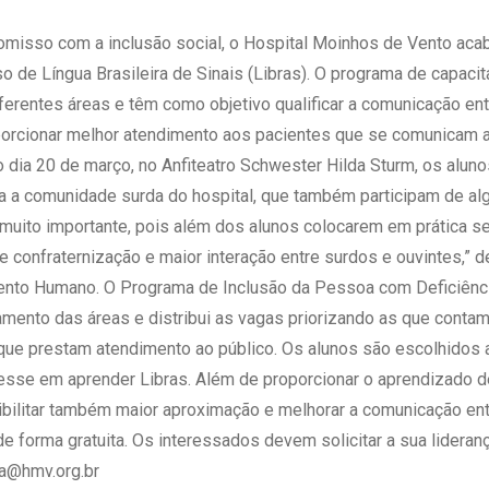
 Matriz
Quem Somos
e Gestão
misso com a inclusão social, o Hospital Moinhos de Vento aca
Responsabilidade Ambiental
rtal Médico
o de Língua Brasileira de Sinais (Libras). O programa de capacit
Responsabilidade Social
iferentes áreas e têm como objetivo qualificar a comunicação en
Serviço Social
orcionar melhor atendimento aos pacientes que se comunicam at
Saúde Digital Moinhos
no dia 20 de março, no Anfiteatro Schwester Hilda Sturm, os alu
a a comunidade surda do hospital, que também participam de al
 muito importante, pois além dos alunos colocarem em prática s
confraternização e maior interação entre surdos e ouvintes,” d
ento Humano. O Programa de Inclusão da Pessoa com Deficiênc
amento das áreas e distribui as vagas priorizando as que cont
s que prestam atendimento ao público. Os alunos são escolhidos 
resse em aprender Libras. Além de proporcionar o aprendizado d
ibilitar também maior aproximação e melhorar a comunicação ent
de forma gratuita. Os interessados devem solicitar a sua lideran
va@hmv.org.br