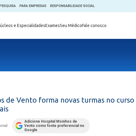
PESQUISA
PARA EMPRESAS
RESPONSABILIDADE SOCIAL
Digital
Hospital do Coração Moinhos
úcleos e Especialidades
Exames
Seu Médico
Fale conosco
hos
Horários de Visita
tica em Pesquisa (CEP)
Horários de visita no Hospital
de Vento
Moinhos Empresas
Informações ao Paciente
e Você
Nossa História
Notícias
everes do Paciente
Organograma Médico
po Clínico
Parque Robótico
Órgãos
Pastoral
s de Vento forma novas turmas no curso
Sangue
Pronto Atendimento Digital
ais
m
Psicologia
e Prática Clínica
Adicione Hospital Moinhos de
Publicações
ional
Vento como fonte preferencial no
nternacional
Google
Qualidade