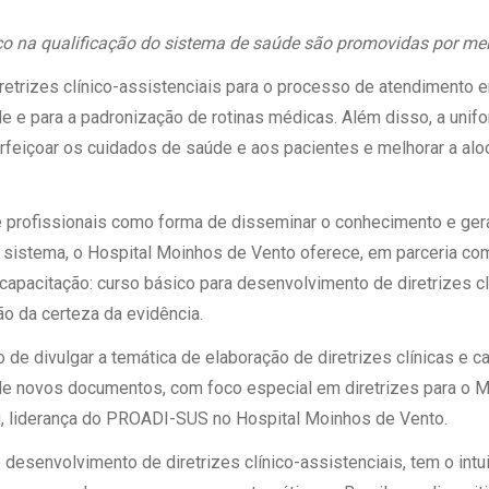
 Matriz
Quem Somos
e Gestão
co na qualificação do sistema de saúde são promovidas por m
Responsabilidade Ambiental
rtal Médico
etrizes clínico-assistenciais para o processo de atendimento 
Responsabilidade Social
e e para a padronização de rotinas médicas. Além disso, a unif
Serviço Social
feiçoar os cuidados de saúde e aos pacientes e melhorar a alo
Saúde Digital Moinhos
e profissionais como forma de disseminar o conhecimento e ge
sistema, o Hospital Moinhos de Vento oferece, em parceria com
 capacitação:
curso básico para desenvolvimento de diretrizes cl
o da certeza da evidência.
 de divulgar a temática de elaboração de diretrizes clínicas e ca
de novos documentos, com foco especial em diretrizes para o Mi
i, liderança do PROADI-SUS no Hospital Moinhos de Vento.
 desenvolvimento de diretrizes clínico-assistenciais, tem o intu