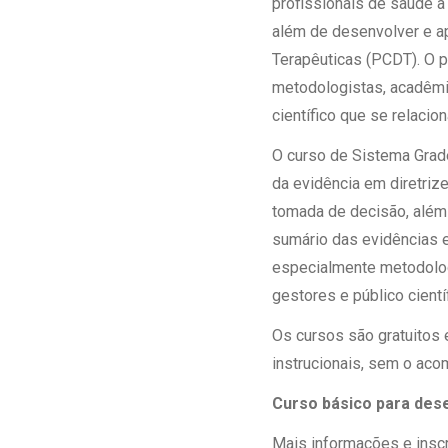
profissionais de saúde a
além de desenvolver e ape
Terapêuticas (PCDT). O p
metodologistas, acadêmi
científico que se relacio
O curso de Sistema Grade
da evidência em diretriz
tomada de decisão, além
sumário das evidências e 
especialmente metodologi
gestores e público científ
Os cursos são gratuitos 
instrucionais, sem o aco
Curso básico para dese
Mais informações e insc