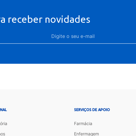
ra receber novidades
ONAL
SERVIÇOS DE APOIO
ória
Farmácia
os
Enfermagem