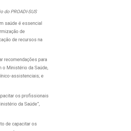
Ambulatório Digital de Nutrição para
eio do PROADI-SUS
Empresas
Tele Interconsultas
em saúde é essencial
Cabine Telemedicina
ormização de
Gestão do Cuidado
cação de recursos na
rar recomendações para
 o Ministério da Saúde,
ínico-assistenciais; e
pacitar os profissionais
nistério da Saúde”,
ito de capacitar os