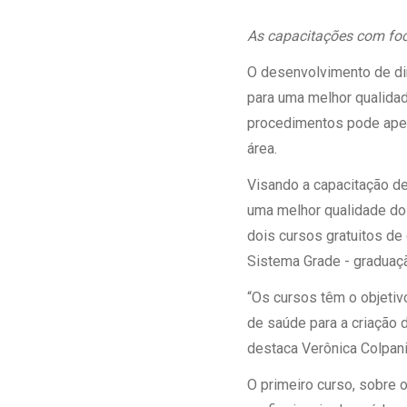
Estrutura da
Estrutura d
As capacitações com fo
Exames - Po
O desenvolvimento de dir
Farmácia
para uma melhor qualidad
Fisioterapia
procedimentos pode aper
área.
Visando a capacitação d
uma melhor qualidade do 
dois cursos gratuitos de
Sistema Grade - graduaçã
“Os cursos têm o objetivo
de saúde para a criação 
destaca Verônica Colpan
O primeiro curso, sobre o