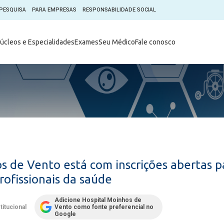
PESQUISA
PARA EMPRESAS
RESPONSABILIDADE SOCIAL
Digital
Hospital do Coração Moinhos
úcleos e Especialidades
Exames
Seu Médico
Fale conosco
hos
Horários de Visita
tica em Pesquisa (CEP)
Horários de visita no Hospital
de Vento
Moinhos Empresas
Informações ao Paciente
e Você
Nossa História
Notícias
everes do Paciente
Organograma Médico
po Clínico
Parque Robótico
Órgãos
Pastoral
s de Vento está com inscrições abertas pa
Sangue
Pronto Atendimento Digital
rofissionais da saúde
m
Psicologia
e Prática Clínica
Adicione Hospital Moinhos de
Publicações
titucional
Vento como fonte preferencial no
nternacional
Google
Qualidade