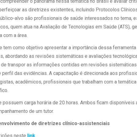
 compreender o panorama nessa temática no Brasil e avaliar cri
rfeiçoar as diretrizes existentes, incluindo Protocolos Clínicos
úblico-alvo são profissionais de saúde interessados no tema, 
cos, quem atua na Avaliação de Tecnologias em Saúde (ATS), ge
na com a área.
 tem como objetivo apresentar a importância dessa ferramenta 
es, abordando as revisões sistemáticas e avaliações tecnológic
 de transpor as informações contidas em revisões sistemáticas 
perfil das evidências. A capacitação é direcionada aos profissio
stas, acadêmicos, profissionais que trabalham com a temática 
ico.
e possuem carga horária de 20 horas. Ambos ficam disponíveis 
mpanhamento de um tutor.
nvolvimento de diretrizes clínico-assistenciais
rições neste
link