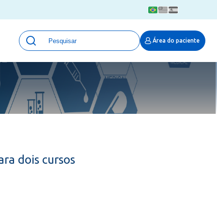
Unidades
Área do paciente
Qualidade e Segurança em saúde
 Moinhos
Eventos
Portal Pesquisa
Programa de Qualidade em Pesquisa
(ProQuali)
PROPESQ
PROADI-SUS
Centro de Pesquisa Clínica
ra dois cursos
MOVE ARO
Pesquisa Hospital Moinhos de Vento
Núcleo de Apoio à Pesquisa (NAP)
Pronto Atendimento Digital
Área Protegida