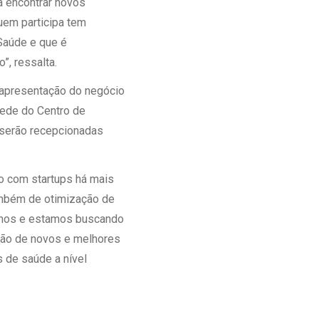
a encontrar novos
uem participa tem
Saúde e que é
”, ressalta.
 (apresentação do negócio
 sede do Centro de
s serão recepcionadas
do com startups há mais
ambém de otimização de
emos e estamos buscando
ação de novos e melhores
s de saúde a nível