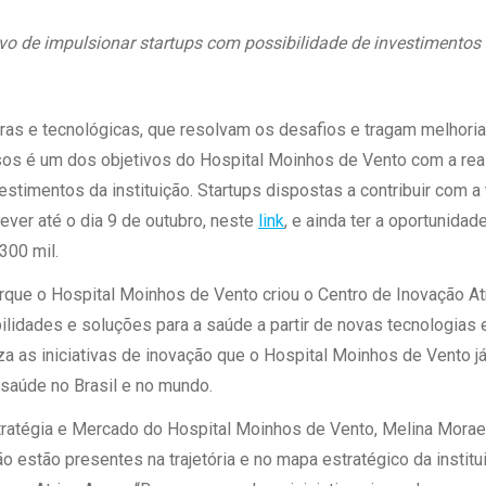
 Matriz
Quem Somos
e Gestão
ivo de impulsionar startups com possibilidade de investimentos
Responsabilidade Ambiental
rtal Médico
Responsabilidade Social
Serviço Social
as e tecnológicas, que resolvam os desafios e tragam melhorias
Saúde Digital Moinhos
os é um dos objetivos do Hospital Moinhos de Vento com a real
estimentos da instituição. Startups dispostas a contribuir com 
ever até o dia 9 de outubro, neste
link
, e ainda ter a oportunidad
300 mil.
porque o Hospital Moinhos de Vento criou o Centro de Inovação A
ilidades e soluções para a saúde a partir de novas tecnologias e
za as iniciativas de inovação que o Hospital Moinhos de Vento j
 saúde no Brasil e no mundo.
tratégia e Mercado do Hospital Moinhos de Vento, Melina Morae
o estão presentes na trajetória e no mapa estratégico da institu