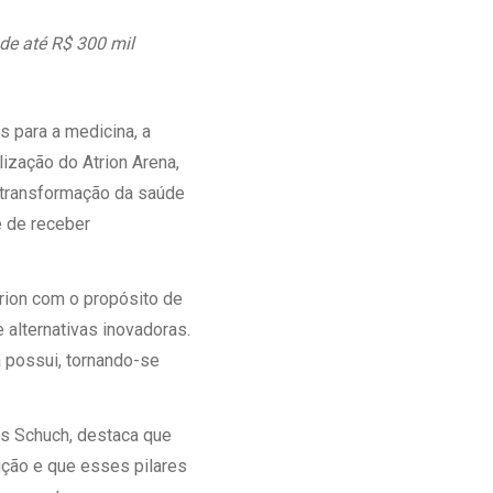
Ambulatório Digital de Nutrição para
 de até R$ 300 mil
Empresas
Tele Interconsultas
Cabine Telemedicina
 para a medicina, a
Gestão do Cuidado
ização do Atrion Arena,
a transformação da saúde
e de receber
trion com o propósito de
 alternativas inovadoras.
á possui, tornando-se
s Schuch, destaca que
ição e que esses pilares